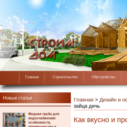
Главная
Строительство
Обустройство
Новые статьи
Главная
>
Дизайн и 
зайца дичь
Медная труба для
Как вкусно и пр
водоснабжения:
особенности,
преимущества и