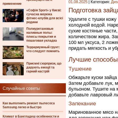
01.08.2025
| Категория:
Диз
применение
Подготовка зайц
«Софія Sport» у Києві:
сучасна мережа
фітнес-клубів для всієї
Удалите с тушки кожу
родини
холодной водой. Наре
Полиуретановые
сухие костяные части
наливные полы:
количеством жира. За
плюсы покрытия и
пошаговая укладка
100 мл уксуса, 2 ложе
Террариумный грунт:
придать мягкость и уб
что следует помнить
Лучшие способы 
Приємні сюрпризи, що
дарують емоції та
Тушение
гарний настрій
Обжарьте куски зайца 
Затем добавьте лук, 
Случайные советы
бульоном. Тушите на м
добавьте лавровый лис
Запекание
Как выполнить ремонт пылесоса
Samsung легко и быстро
Маринованное мясо на
Климат в Бангладеш особенности и