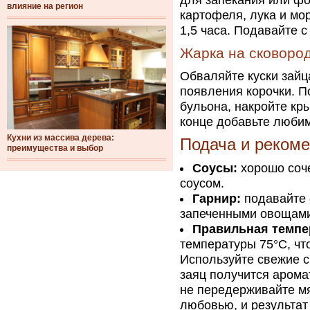
для запекания или фо
влияние на регион
картофеля, лука и мо
1,5 часа. Подавайте 
Жарка на сковоро
Обваляйте куски зайц
появления корочки. П
бульона, накройте кры
конце добавьте любим
Кухни из массива дерева:
Подача и реком
преимущества и выбор
Соусы:
хорошо соче
соусом.
Гарнир:
подавайте 
запеченными овощам
Правильная темпе
температуры 75°C, что
Используйте свежие сп
заяц получится арома
не передерживайте мя
любовью, и результат