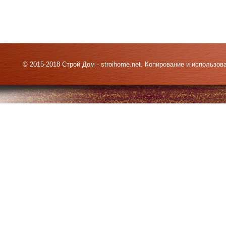
© 2015-2018 Строй Дом - stroihome.net. Копирование и использо