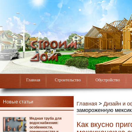
Главная
Строительство
Обустройство
Новые статьи
Главная
>
Дизайн и 
замороженную мексик
Медная труба для
Как вкусно при
водоснабжения:
особенности,
преимущества и