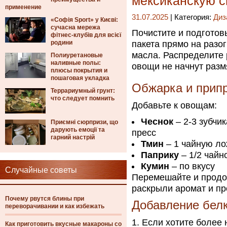
мексиканскую 
применение
31.07.2025
| Категория:
Диз
«Софія Sport» у Києві:
сучасна мережа
Почистите и подготов
фітнес-клубів для всієї
родини
пакета прямо на разо
масла. Распределите 
Полиуретановые
наливные полы:
овощи не начнут разм
плюсы покрытия и
пошаговая укладка
Обжарка и прип
Террариумный грунт:
что следует помнить
Добавьте к овощам:
Чеснок
– 2-3 зубчи
Приємні сюрпризи, що
дарують емоції та
пресс
гарний настрій
Тмин
– 1 чайную ло
Паприку
– 1/2 чайн
Кумин
– по вкусу
Случайные советы
Перемешайте и продо
раскрыли аромат и п
Почему рвутся блины при
Добавление белк
переворачивании и как избежать
Если хотите более 
Как приготовить вкусные макароны со