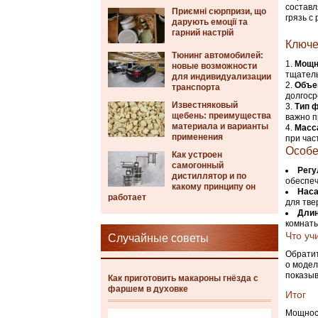
составл
Приємні сюрпризи, що
грязь с
дарують емоції та
гарний настрій
Ключе
Тюнинг автомобилей:
Мощн
новые возможности
тщатель
для индивидуализации
Объе
транспорта
долгоср
Известняковый
Тип 
щебень: преимущества
важно п
материала и варианты
Масс
применения
при час
Особе
Как устроен
самогонный
Регу
дистиллятор и по
обеспеч
какому принципу он
Наса
работает
для тве
Длин
комнаты
Что уч
Случайные советы
Обратит
о модел
показыв
Как приготовить макароны гнёзда с
фаршем в духовке
Итог
Мощност