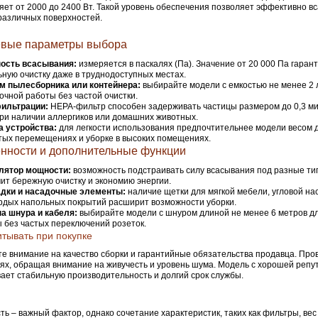
яет от 2000 до 2400 Вт. Такой уровень обеспечения позволяет эффективно в
 различных поверхностей.
вые параметры выбора
ость всасывания:
измеряется в паскалях (Па). Значение от 20 000 Па гаран
ную очистку даже в труднодоступных местах.
м пылесборника или контейнера:
выбирайте модели с емкостью не менее 2 
очной работы без частой очистки.
фильтрации:
HEPA-фильтр способен задерживать частицы размером до 0,3 ми
ри наличии аллергиков или домашних животных.
а устройства:
для легкости использования предпочтительнее модели весом до
тых перемещениях и уборке в высоких помещениях.
нности и дополнительные функции
лятор мощности:
возможность подстраивать силу всасывания под разные ти
ит бережную очистку и экономию энергии.
дки и насадочные элементы:
наличие щетки для мягкой мебели, угловой на
рдых напольных покрытий расширит возможности уборки.
а шнура и кабеля:
выбирайте модели с шнуром длиной не менее 6 метров д
 без частых переключений розеток.
итывать при покупке
е внимание на качество сборки и гарантийные обязательства продавца. Пр
ях, обращая внимание на живучесть и уровень шума. Модель с хорошей реп
ает стабильную производительность и долгий срок службы.
ь – важный фактор, однако сочетание характеристик, таких как фильтры, вес