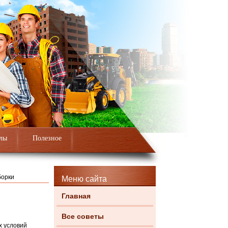
лы
Полезное
борки
Меню сайта
Главная
Все советы
х условий