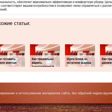
нальность, обеспечит максимально эффективную и комфортную уборку. Цельт
 соответствуют вашим потребностям и позволяют легко справляться с разл
ений.
ожие статьи:
к готовить
Как правильно
Идеи блюд из
Как пр
иле минтая
варить
остатков фарша
дрожж
замороженные
Копирование и использование материалов сайта, без обратной индексируе