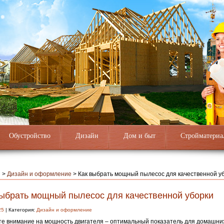
Обустройство
Дизайн
Дом и быт
Стройматериа
я
>
Дизайн и оформление
>
Как выбрать мощный пылесос для качественной у
выбрать мощный пылесос для качественной уборки
25
| Категория:
Дизайн и оформление
е внимание на мощность двигателя – оптимальный показатель для домашни