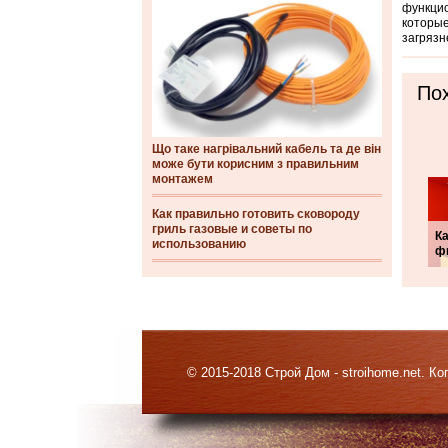
функцио
которые
загрязн
Пох
Що таке нагрівальний кабель та де він
може бути корисним з правильним
монтажем
Как правильно готовить сковороду
гриль газовые и советы по
Ка
использованию
ф
© 2015-2018 Строй Дом - stroihome.net. 