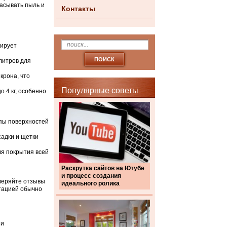
сасывать пыль и
Контакты
тирует
литров для
крона, что
Популярные советы
 4 кг, особенно
пы поверхностей
садки и щетки
ля покрытия всей
Раскрутка сайтов на Ютубе
и процесс создания
оверяйте отзывы
идеального ролика
утацией обычно
 и