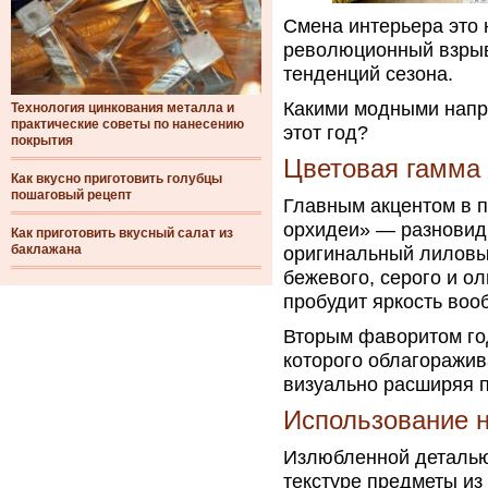
Смена интерьера это 
революционный взрыв
тенденций сезона.
Какими модными нап
Технология цинкования металла и
практические советы по нанесению
этот год?
покрытия
Цветовая гамма
Как вкусно приготовить голубцы
пошаговый рецепт
Главным акцентом в 
орхидеи» — разновид
Как приготовить вкусный салат из
баклажана
оригинальный лиловый
бежевого, серого и о
пробудит яркость воо
Вторым фаворитом год
которого облагоражив
визуально расширяя п
Использование 
Излюбленной деталью
текстуре предметы из