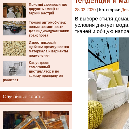
тенденции и ма
Приємні сюрпризи, що
дарують емоції та
28.03.2020
| Категория:
Диз
гарний настрій
В выборе стиля домаш
Тюнинг автомобилей:
условия диктует мода
новые возможности
тканей и общую напра
для индивидуализации
транспорта
Известняковый
щебень: преимущества
материала и варианты
применения
Как устроен
самогонный
дистиллятор и по
какому принципу он
работает
Случайные советы