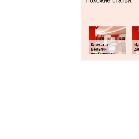
Похожие статьи:
Климат в
Ид
Бельгии
дл
особенности