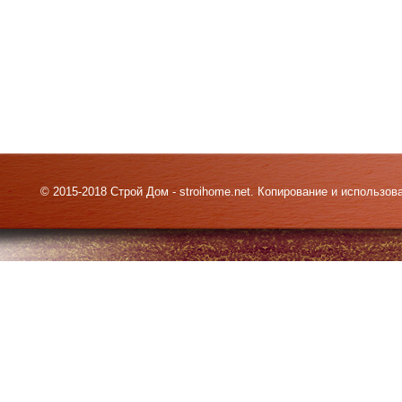
© 2015-2018 Строй Дом - stroihome.net. Копирование и использо