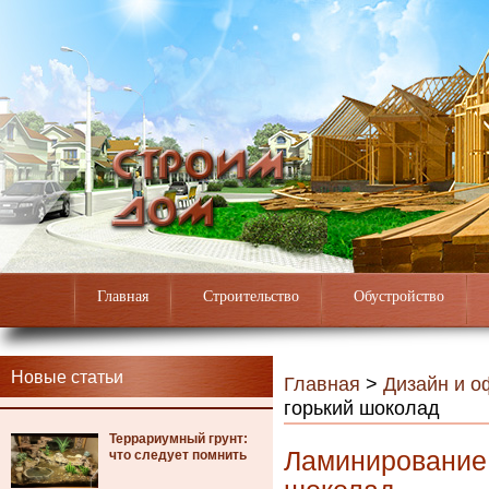
Главная
Строительство
Обустройство
Новые статьи
Главная
>
Дизайн и 
горький шоколад
Террариумный грунт:
Ламинирование 
что следует помнить