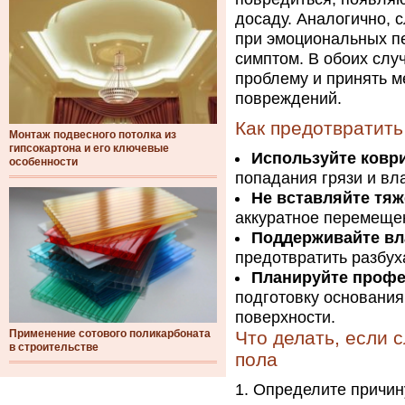
досаду. Аналогично, 
при эмоциональных пе
симптом. В обоих слу
проблему и принять 
повреждений.
Как предотвратить
Монтаж подвесного потолка из
гипсокартона и его ключевые
Используйте ковр
особенности
попадания грязи и вла
Не вставляйте тя
аккуратное перемещен
Поддерживайте вл
предотвратить разбу
Планируйте профе
подготовку основания
поверхности.
Применение сотового поликарбоната
Что делать, если 
в строительстве
пола
Определите причину