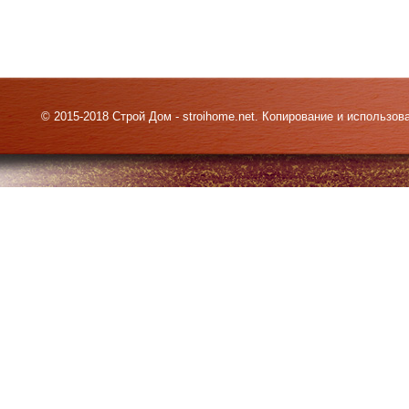
© 2015-2018 Строй Дом - stroihome.net. Копирование и использо