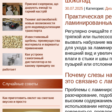
шоколад
Приємні сюрпризи, що
дарують емоції та
30.07.2025
| Категория:
Диз
гарний настрій
Практическая ре
Тюнинг автомобилей:
ламинированны
новые возможности
для индивидуализации
Регулярно очищайте 
транспорта
тряпкой или пылесосо
Известняковый
щебень: преимущества
вызвать набухание м
материала и варианты
для ухода за ламини
применения
внешний вид и увелич
Как устроен
влаги в стыки и швы п
самогонный
дистиллятор и по
пузырей или отслоен
какому принципу он
работает
Почему слезы на
это связано с л
Случайные советы
Проблемы с ламиниро
разочарование, подо
Как приготовить омлет на сметане
высоким содержанием
вкусно и просто
использовании непод
повредиться, появляю