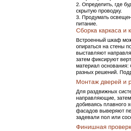
Определить, где бу
скрытую проводку.
Продумать освещени
питание.
Сборка каркаса и 
Встроенный шкаф може
опираться на стены 
выставляют направля
затем фиксируют верт
материал основания: б
разных решений. Под
Монтаж дверей и 
Для раздвижных сист
направляющие, затем
добиваясь плавного х
фасадов выверяют пет
задевали пол или сос
Финишная проверк