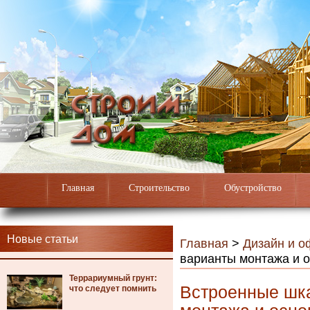
Главная
Строительство
Обустройство
Новые статьи
Главная
>
Дизайн и 
варианты монтажа и о
Террариумный грунт:
Встроенные шка
что следует помнить