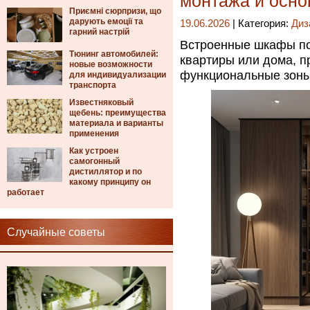
монтажа и осно
Приємні сюрпризи, що
дарують емоції та
19.06.2026
| Категория:
Диз
гарний настрій
Встроенные шкафы по
Тюнинг автомобилей:
квартиры или дома, п
новые возможности
функциональные зоны
для индивидуализации
транспорта
Известняковый
щебень: преимущества
материала и варианты
применения
Как устроен
самогонный
дистиллятор и по
какому принципу он
работает
Случайные советы