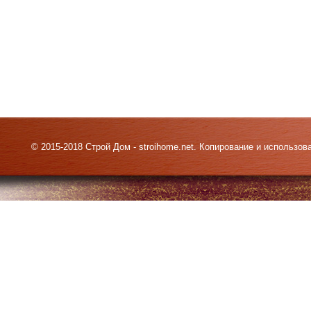
© 2015-2018 Строй Дом - stroihome.net. Копирование и использо