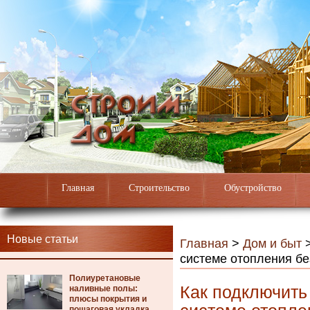
Главная
Строительство
Обустройство
Новые статьи
Главная
>
Дом и быт
системе отопления бе
Полиуретановые
Как подключить
наливные полы:
плюсы покрытия и
пошаговая укладка