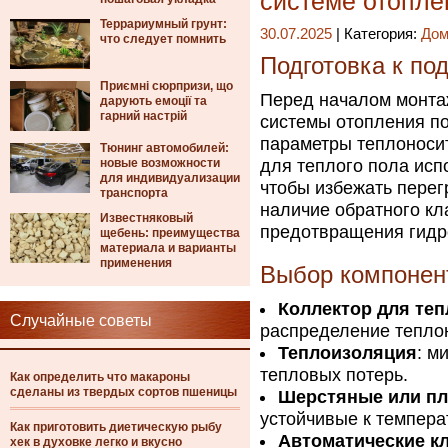
системе отопле
Террариумный грунт:
30.07.2025
| Категория:
Дом
что следует помнить
Подготовка к п
Приємні сюрпризи, що
Перед началом монтаж
дарують емоції та
гарний настрій
системы отопления по
параметры теплоносит
Тюнинг автомобилей:
новые возможности
для теплого пола исп
для индивидуализации
чтобы избежать перег
транспорта
наличие обратного кл
Известняковый
предотвращения гидр
щебень: преимущества
материала и варианты
применения
Выбор компонен
Коллектор для теп
Случайные советы
распределение теплон
Теплоизоляция
: м
тепловых потерь.
Как определить что макароны
сделаны из твердых сортов пшеницы
Шерстяные или пл
устойчивые к темпер
Как приготовить диетическую рыбу
Автоматические к
хек в духовке легко и вкусно