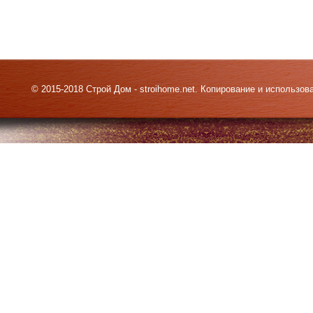
© 2015-2018 Строй Дом - stroihome.net. Копирование и использо