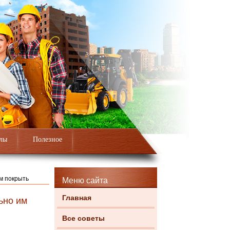
лы
Полезное
им покрыть
Меню сайта
Главная
ьно им
Все советы