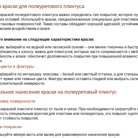
 краски для полиуретового плинтуса
краской полиуретового плинтуса важно определить тип покрытия, которое л
их условий. Используйте краски, предназначенные специально для пластико
тановых поверхностей. Такие составы обладают хорошей адгезией, устойчив
еским воздействиям и влаге.
те внимание на следующие характеристики краски:
ва
: выбирайте на водной или латексной основе – они менее токсичны и быстр
йчивость к износу
: важна для плинтусов, которые часто соприкасаются с ме
кость к влаге
: обеспечит долговечность покрытия при повышенной влажнос
х.
цвета и фактуры
дбирайте по интерьеру: классика – белый или светлый оттенок, а для стиль
т яркие или темные цвета. Фактуру можно оставить гладкой или выбрать са
олнительной немаркости.
льное нанесение краски на полиуретовый плинтус
овка поверхности
окраской очистите плинтус от пыли и грязи. При необходимости загрунтуйте
ость специальным грунтом для пластика или полиуретана, это повысит сцепл
т стойкость покрытия.
а покраски
ьзуйте мягкую кисть или валик для равномерного нанесения краски.