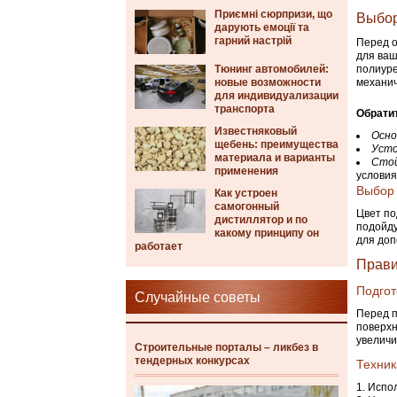
Приємні сюрпризи, що
Выбор
дарують емоції та
гарний настрій
Перед о
для ваш
Тюнинг автомобилей:
полиуре
новые возможности
механич
для индивидуализации
транспорта
Обрати
Известняковый
Осно
щебень: преимущества
Усто
материала и варианты
Стой
применения
условия
Выбор 
Как устроен
самогонный
Цвет по
дистиллятор и по
подойду
какому принципу он
для доп
работает
Прави
Подгот
Случайные советы
Перед п
поверхн
увеличи
Строительные порталы – ликбез в
тендерных конкурсах
Техник
Испол