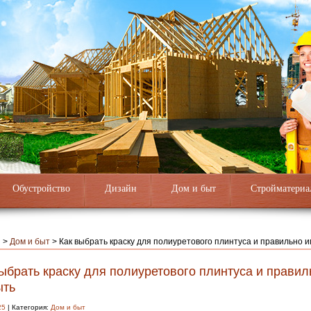
Обустройство
Дизайн
Дом и быт
Стройматериа
я
>
Дом и быт
>
Как выбрать краску для полиуретового плинтуса и правильно 
ыбрать краску для полиуретового плинтуса и правил
ыть
25
| Категория:
Дом и быт