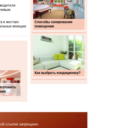
зводителя.
йчивым.
в и жестких
Способы зонирование
тральные моющие
помещения
Как выбрать кондиционер?
иготовить
ние
мой ссылки запрещено.