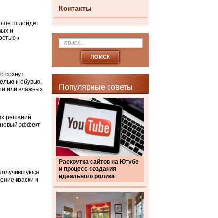
Контакты
учше подойдет
вых и
остью к
о сохнут.
белью и обувью.
Популярные советы
ти или влажных
ных решений
тиновый эффект
Раскрутка сайтов на Ютубе
и процесс создания
 получившуюся
идеального ролика
ение краски и