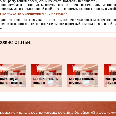
ите краску тонким слоем, чтобы избежать потеков и неровностей.
 первому слою полностью высохнуть в соответствии с рекомендациями прои
необходимо, нанесите второй слой – так цвет получится насыщенным и усто
 по уходу за окрашенными плинтусами
ранения внешнего вида избегайте использования абразивных моющих средст
После высыхания краски при необходимости используйте мягкую ткань и ней
а.
ожие статьи:
деи блюд из
Как приготовить
Как приготовить
Как пр
уриного фарша
грибы с
вкусный
домаш
Копирование и использование материалов сайта, без обратной индексируе