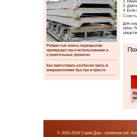
Нанос
Дайте
Если 
Советы
Для сох
губок. 
средств
Ребристые плиты перекрытия:
Пох
преимущества и использование в
строительных проектах
Как приготовить колбаски гриль в
микроволновке быстро и просто
И
к
© 2015-2018 Строй Дом - stroihome.net. 