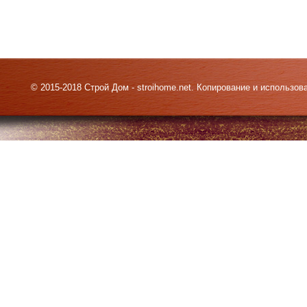
© 2015-2018 Строй Дом - stroihome.net. Копирование и использо