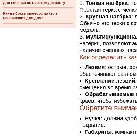
Тонкая натёрка
: п
для печенья по простому рецепту
Простая терка с мелк
Как выбрать пылесос по силе
Крупная натёрка
: 
всасывания для дома
Обычно это терки с к
модель.
Мультифункциона
натёрки, позволяют э
наличие сменных нас
Как определить ка
Лезвия
: острые, р
обеспечивают равном
Крепление лезвий
смещения во время р
Обрабатываемые 
краёв, чтобы избежать
Обратите вниман
Ручка
: должна удоб
покрытие.
Габариты
: компакт