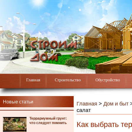
Главная
Строительство
Обустройство
Новые статьи
Главная
>
Дом и быт
салат
Террариумный грунт:
Как выбрать тер
что следует помнить