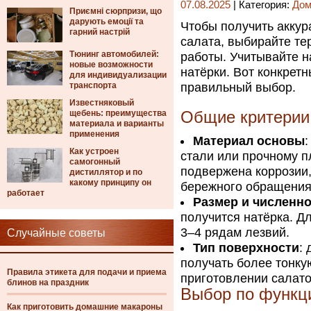
07.08.2025
| Категория:
Дом
Приємні сюрпризи, що
дарують емоції та
Чтобы получить аккур
гарний настрій
салата, выбирайте те
Тюнинг автомобилей:
работы. Учитывайте н
новые возможности
натёрки. Вот конкрет
для индивидуализации
транспорта
правильный выбор.
Известняковый
щебень: преимущества
Общие критерии 
материала и варианты
применения
Материал основы
Как устроен
стали или прочному п
самогонный
подвержена коррозии,
дистиллятор и по
какому принципу он
бережного обращения
работает
Размер и численно
получится натёрка. Д
3–4 рядам лезвий.
Случайные советы
Тип поверхности
:
получать более тонку
Правила этикета для подачи и приема
приготовлении салато
блинов на праздник
Выбор по функц
Как приготовить домашние макароны