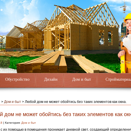
Обустройство
Дизайн
Дом и быт
Стройматериа
я
>
Дом и быт
>
Любой дом не может обойтись без таких элементов как окна.
 дом не может обойтись без таких элементов как ок
18
| Категория:
Дом и быт
с их помощью в помещения проникает дневной свет, создающий определенн