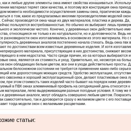
, как и любые другие элементы окна имеют свойства изнашиваться. Использу
лении материал теряет свои качества, и поэтому вся конструкция окна приход
дом момента необходимости осуществления замены окна, практически кажд
аться о том, какое из предлагаемых многими производителями моделей око
. Сейчас производятся окна чаще из двух материалов, пластика и дерева. Да
сейчас пользуются востребованностью. Но обычно их выбирают лишь привер
ьного и экологически чистого. Конечно, у деревянных окон действительно им
ства, относящиеся не только к их натуральности, но и долговечности. Ведь не
се разновидности окон изготавливались в основном из этого материала. Но с
пулярность деревянных аналогов постепенно начала стихать. Ведь окна пвх в
ют по достоинствам всем известные деревянные изделия. И хотя изготавли
 неприродного материала, присутствующие в них достоинства, снижают весом
твующего в нем недостатка. Часто среди причин, из-за которых выбираются 
овые окна, являются их стоимость и уход. Удивительно, но, несмотря на бол
ов окон обладающих белым цветом, все они в уходе действительно просты. 
еальном белоснежном состоянии не требуется применение каких-либо серье
яций или дорогостоящих моющих средств. Удобство эксплуатации, отсутстви
го сквозняка и хороший эксплуатационный срок, делают пластиковые окна 
ом, при этом стоимость таких изделий часто бывает на порядок ниже деревя
уемый в ПВХ окнах алюминиевый профиль на сегодняшний день относится к
м материалам, легко выдерживающим разные погодные условия. К тому же 
ак и деревянные аналоги, могут обладать совершено любым цветом. Покрасить
ак самостоятельно, так и договорится сразу о желаемом цвете с его поставщ
авит тогда модели окон с желаемыми расцветками.
ожие статьи: