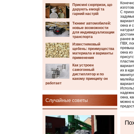
Конечно
Приємні сюрпризи, що
изготов
дарують емоції та
С прихо
гарний настрій
задумыв
вариант
Тюнинг автомобилей:
окна и 
новые возможности
натурал
для индивидуализации
достоин
транспорта
ранее в
ПВХ, по
Известняковый
превыша
щебень: преимущества
окна из
материала и варианты
присутс
применения
пластик
Как устроен
вариант
самогонный
их в ид
дистиллятор и по
манипул
какому принципу он
малейше
работает
вариант
Использ
надежны
окна, к
Случайные советы
можно к
предост
Пох