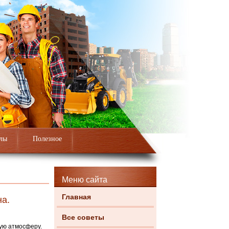
лы
Полезное
Меню сайта
Главная
на.
Все советы
ую атмосферу.