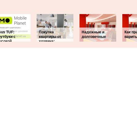
sus TUF:
Покупка
Надежные и
Как пр
утбуки с
квартиры от
долговечные
варить
ысокой
хозяина: