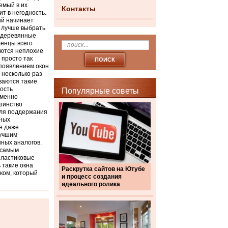
емый в их
Контакты
ит в негодность.
ый начинает
н лучше выбрать
, деревянные
женцы всего
еются неплохие
 просто так
 появлением окон
 несколько раз
ваются такие
ость
Популярные советы
именно
ьшинство
Для поддержания
зных
е даже
лучшим
нных аналогов.
 самым
пластиковые
 такие окна
Раскрутка сайтов на Ютубе
иком, который
и процесс создания
идеального ролика