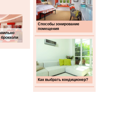
Способы зонирование
помещения
авильно
 брокколи
Как выбрать кондиционер?