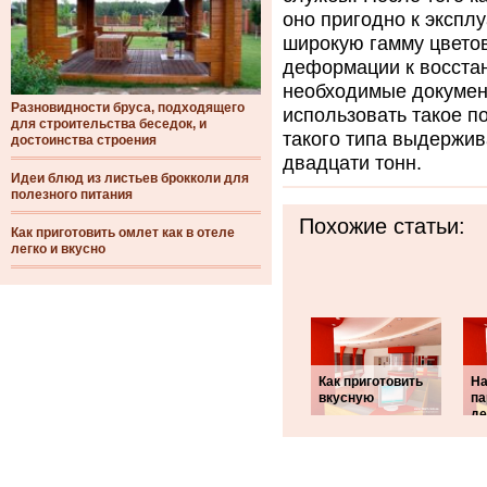
оно пригодно к экспл
широкую гамму цветов
деформации к восстан
необходимые докумен
Разновидности бруса, подходящего
использовать такое 
для строительства беседок, и
такого типа выдержив
достоинства строения
двадцати тонн.
Идеи блюд из листьев брокколи для
полезного питания
Похожие статьи:
Как приготовить омлет как в отеле
легко и вкусно
Как приготовить
На
вкусную
па
де