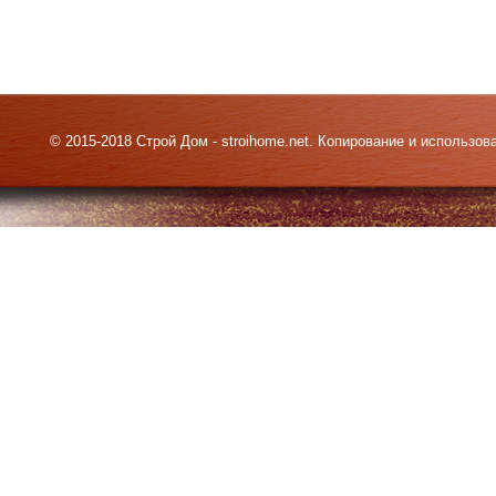
© 2015-2018 Строй Дом - stroihome.net. Копирование и использо