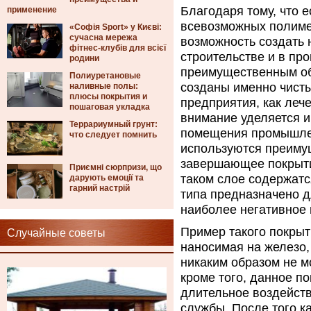
Благодаря тому, что 
применение
всевозможных полиме
«Софія Sport» у Києві:
сучасна мережа
возможность создать
фітнес-клубів для всієї
строительстве и в про
родини
преимущественным об
Полиуретановые
созданы именно чисты
наливные полы:
плюсы покрытия и
предприятия, как леч
пошаговая укладка
внимание уделяется и
Террариумный грунт:
помещения промышленн
что следует помнить
используются преиму
завершающее покрытие
Приємні сюрпризи, що
таком слое содержатс
дарують емоції та
гарний настрій
типа предназначено д
наиболее негативное 
Пример такого покрыт
Случайные советы
наносимая на железо, 
никаким образом не м
кроме того, данное п
длительное воздейств
службы. После того к