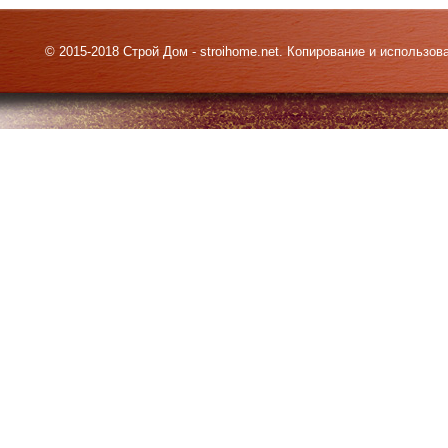
© 2015-2018 Строй Дом - stroihome.net. Копирование и использо