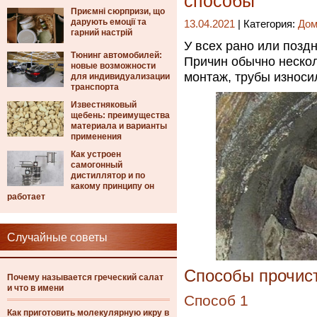
способы
Приємні сюрпризи, що
дарують емоції та
13.04.2021
| Категория:
Дом
гарний настрій
У всех рано или позд
Тюнинг автомобилей:
Причин обычно нескол
новые возможности
монтаж, трубы износи
для индивидуализации
транспорта
Известняковый
щебень: преимущества
материала и варианты
применения
Как устроен
самогонный
дистиллятор и по
какому принципу он
работает
Случайные советы
Способы прочис
Почему называется греческий салат
и что в имени
Способ 1
Как приготовить молекулярную икру в