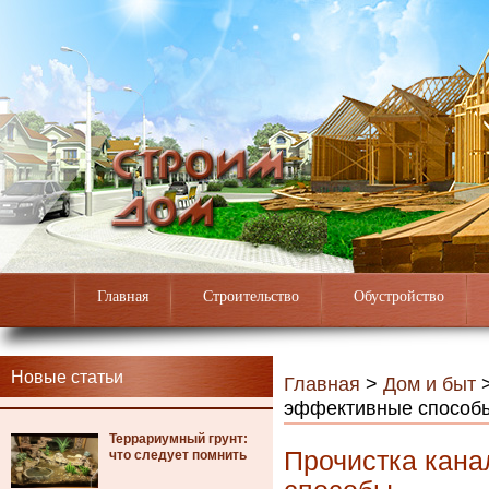
Главная
Строительство
Обустройство
Новые статьи
Главная
>
Дом и быт
эффективные способ
Террариумный грунт:
Прочистка кана
что следует помнить