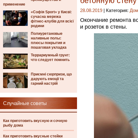
бетонную стену
применение
28.08.2019
| Категория:
Дом
«Софія Sport» у Києві:
сучасна мережа
Окончание ремонта в
фітнес-клубів для всієї
родини
и розеток в стены.
Полиуретановые
наливные полы:
плюсы покрытия и
пошаговая укладка
Террариумный грунт:
что следует помнить
Приємні сюрпризи, що
дарують емоції та
гарний настрій
Случайные советы
Как приготовить вкусную и сочную
рыбу дома
Как приготовить вкусные стейки