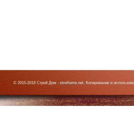
© 2015-2018 Строй Дом - stroihome.net. Копирование и использо