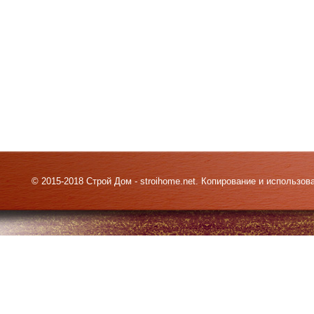
© 2015-2018 Строй Дом - stroihome.net. Копирование и использо