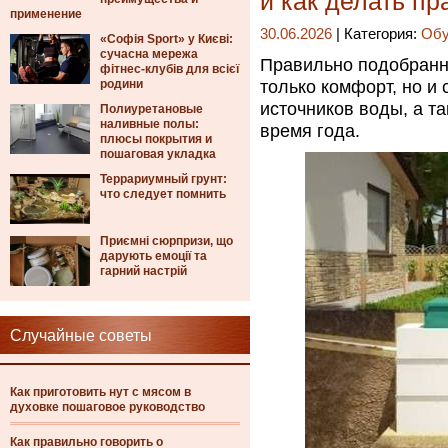
и как делать п
применение
30.06.2026
| Категория:
Обу
«Софія Sport» у Києві:
сучасна мережа
Правильно подобран
фітнес-клубів для всієї
родини
только комфорт, но и
источников воды, а т
Полиуретановые
наливные полы:
время года.
плюсы покрытия и
пошаговая укладка
Террариумный грунт:
что следует помнить
Приємні сюрпризи, що
дарують емоції та
гарний настрій
Случайные советы
Как приготовить нут с мясом в
духовке пошаговое руководство
Как правильно говорить о