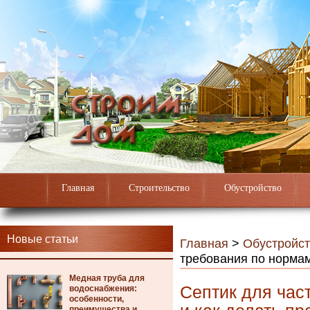
Главная
Строительство
Обустройство
Новые статьи
Главная
>
Обустройст
требования по нормам
Медная труба для
Септик для час
водоснабжения:
особенности,
преимущества и