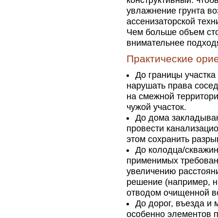
конструктивный: чтоб
увлажнение грунта во
ассенизаторской техн
Чем больше объем сто
внимательнее подходя
Практические ори
До границы участка
нарушать права сосед
на смежной территории
чужой участок.
До дома закладыва
провести канализацио
этом сохранить разр
До колодца/скважи
применимых требован
увеличению расстояни
решение (например, н
отводом очищенной в
До дорог, въезда и
особенно элементов п