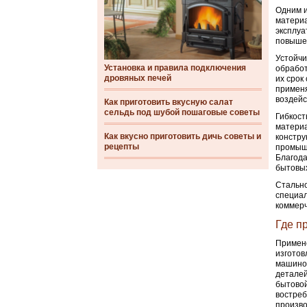
Одним и
материа
эксплуа
повышен
Устойчи
Установка и правила подключения
обработ
дровяных печей
их срок
применя
воздейс
Как приготовить вкусную салат
сельдь под шубой пошаговые советы
Гибкост
материа
Как вкусно приготовить дичь советы и
констру
рецепты
промышл
Благода
бытовых
Стально
специал
коммерч
Где п
Примене
изготов
машинос
деталей
бытовой
востреб
произво