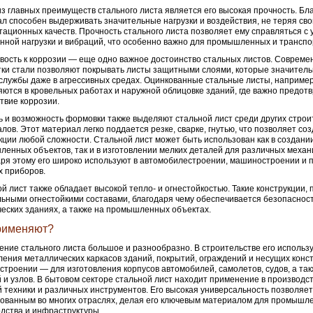
з главных преимуществ стального листа является его высокая прочность. Бл
л способен выдерживать значительные нагрузки и воздействия, не теряя сво
тационных качеств. Прочность стального листа позволяет ему справляться с
ной нагрузки и вибраций, что особенно важно для промышленных и транспо
вость к коррозии — еще одно важное достоинство стальных листов. Совреме
ки стали позволяют покрывать листы защитными слоями, которые значител
 службы даже в агрессивных средах. Оцинкованные стальные листы, например
ются в кровельных работах и наружной облицовке зданий, где важно предот
твие коррозии.
ь и возможность формовки также выделяют стальной лист среди других стро
лов. Этот материал легко поддается резке, сварке, гнутью, что позволяет со
кции любой сложности. Стальной лист может быть использован как в создани
енных объектов, так и в изготовлении мелких деталей для различных механ
ря этому его широко используют в автомобилестроении, машиностроении и 
 приборов.
й лист также обладает высокой тепло- и огнестойкостью. Такие конструкции,
ьными огнестойкими составами, благодаря чему обеспечивается безопасност
еских зданиях, а также на промышленных объектах.
рименяют?
ние стального листа большое и разнообразно. В строительстве его использ
ления металлических каркасов зданий, покрытий, ограждений и несущих конст
троении — для изготовления корпусов автомобилей, самолетов, судов, а та
 и узлов. В бытовом секторе стальной лист находит применение в производс
 техники и различных инструментов. Его высокая универсальность позволяет
ованным во многих отраслях, делая его ключевым материалом для промышл
дства и инфраструктуры.