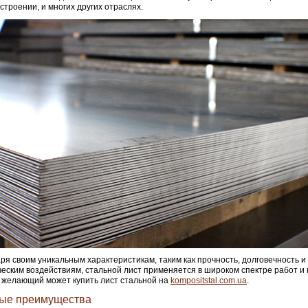
троении, и многих других отраслях.
ря своим уникальным характеристикам, таким как прочность, долговечность и 
еским воздействиям, стальной лист применяется в широком спектре работ и 
желающий может купить лист стальной на
kompositstal.com.ua
.
ые преимущества