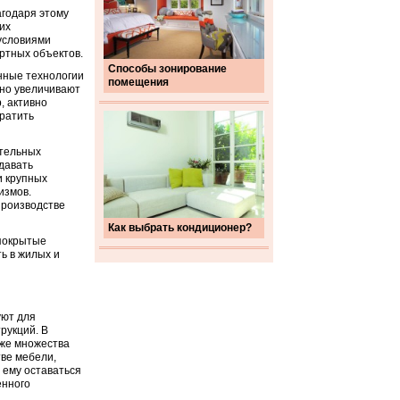
агодаря этому
их
 условиями
ртных объектов.
Способы зонирование
нные технологии
помещения
ьно увеличивают
, активно
вратить
ительных
здавать
и крупных
измов.
производстве
Как выбрать кондиционер?
 покрытые
ь в жилых и
уют для
рукций. В
кже множества
тве мебели,
 ему оставаться
енного