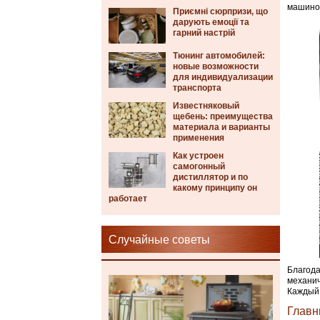
машинос
Приємні сюрпризи, що
дарують емоції та
гарний настрій
Тюнинг автомобилей:
новые возможности
для индивидуализации
транспорта
Известняковый
щебень: преимущества
материала и варианты
применения
Как устроен
самогонный
дистиллятор и по
какому принципу он
работает
Случайные советы
Благода
механич
Каждый 
Главн