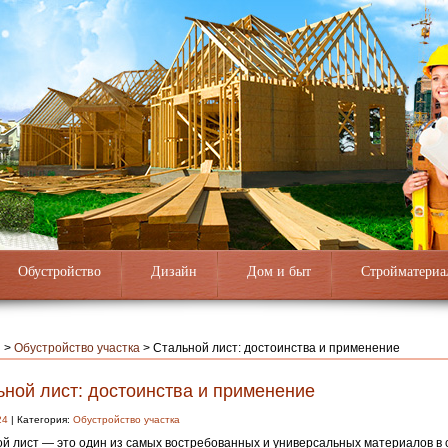
Обустройство
Дизайн
Дом и быт
Стройматериа
я
>
Обустройство участка
>
Стальной лист: достоинства и применение
ьной лист: достоинства и применение
24
| Категория:
Обустройство участка
й лист — это один из самых востребованных и универсальных материалов в 