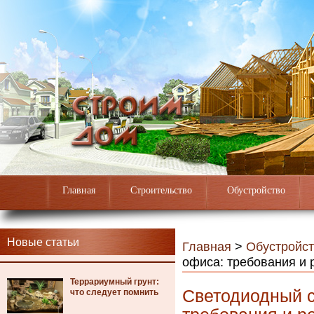
Главная
Строительство
Обустройство
Новые статьи
Главная
>
Обустройст
офиса: требования и
Террариумный грунт:
Светодиодный с
что следует помнить