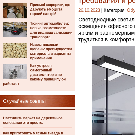
требования и р
Приємні сюрпризи, що
дарують емоції та
26.10.2023
| Категория:
Обу
гарний настрій
Светодиодные светил
Тюнинг автомобилей:
освещения офисного 
новые возможности
ярким и равномерным 
для индивидуализации
транспорта
трудиться в комфортн
Известняковый
щебень: преимущества
материала и варианты
применения
Как устроен
самогонный
дистиллятор и по
какому принципу он
работает
Случайные советы
Настилить паркет на деревянное
основание это просто.
Как приготовить мясные гнезда в