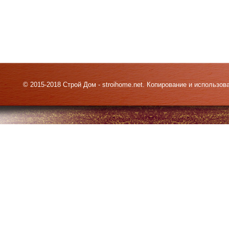
© 2015-2018 Строй Дом - stroihome.net. Копирование и использо