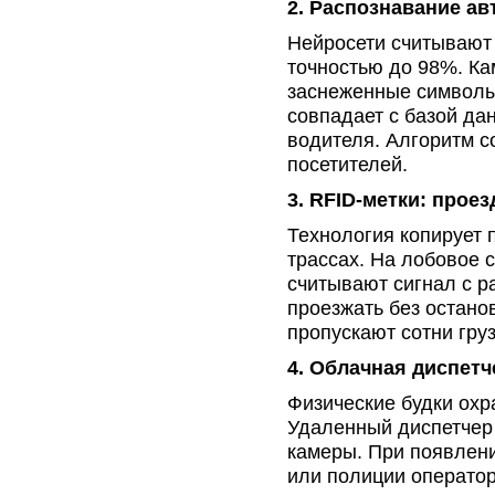
2. Распознавание а
Нейросети считывают 
точностью до 98%. Ка
заснеженные символы
совпадает с базой да
водителя. Алгоритм с
посетителей.
3. RFID-метки: проез
Технология копирует 
трассах. На лобовое 
считывают сигнал с р
проезжать без остано
пропускают сотни гру
4. Облачная диспет
Физические будки охр
Удаленный диспетчер 
камеры. При появлен
или полиции оператор