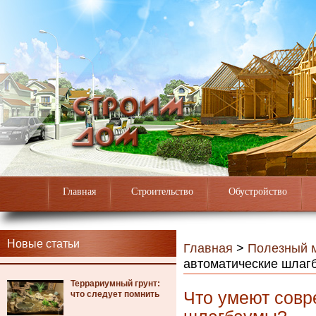
Главная
Строительство
Обустройство
Новые статьи
Главная
>
Полезный 
автоматические шлаг
Террариумный грунт:
Что умеют совр
что следует помнить