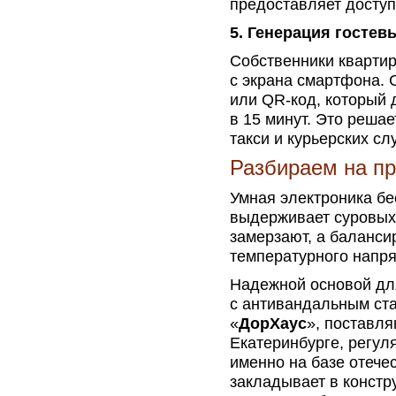
предоставляет доступ
5. Генерация гостев
Собственники кварти
с экрана смартфона. 
или QR-код, который 
в 15 минут. Это реша
такси и курьерских сл
Разбираем на п
Умная электроника бе
выдерживает суровых
замерзают, а баланс
температурного напр
Надежной основой для
с антивандальным ст
«
ДорХаус
», поставл
Екатеринбурге, регул
именно на базе отече
закладывает в констр