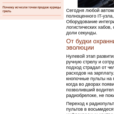
Почему исчезли точки продаж курицы
Сегодня любой автом
гриль
полноценного IT-узла
Оборудование интегр
логистических хабов, 
доли секунды.
От будки охранн
эволюции
Нулевой этап развити
ручную стрелу и сот
подход страдал от че
расходов на зарплату
кнопочные пульты на 
когда во дворах появ
позволивший водител
радиобрелоке, не пок
Переход к радиопуль
пультов в восьмидеся