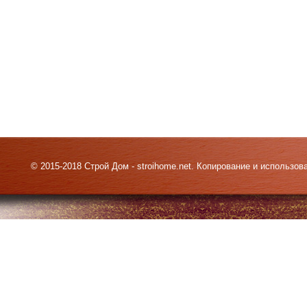
© 2015-2018 Строй Дом - stroihome.net. Копирование и использо