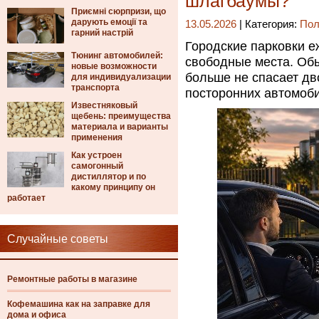
шлагбаумы?
Приємні сюрпризи, що
дарують емоції та
13.05.2026
| Категория:
Пол
гарний настрій
Городские парковки е
Тюнинг автомобилей:
свободные места. Обы
новые возможности
больше не спасает дв
для индивидуализации
транспорта
посторонних автомоб
Известняковый
щебень: преимущества
материала и варианты
применения
Как устроен
самогонный
дистиллятор и по
какому принципу он
работает
Случайные советы
Ремонтные работы в магазине
Кофемашина как на заправке для
дома и офиса