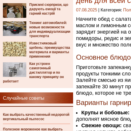
день для всей 
Приємні сюрпризи, що
дарують емоції та
07.08.2025
| Категория:
Пол
гарний настрій
Начните обед с салат
Тюнинг автомобилей:
маслом и лимонным со
новые возможности
зарядит энергией на 
для индивидуализации
транспорта
помидоры, редис и з
Известняковый
вкус и множество пол
щебень: преимущества
материала и варианты
Основное блюдо:
применения
Как устроен
Приготовьте запеканк
самогонный
дистиллятор и по
продукты тонкими сло
какому принципу он
Залейте смесью из яи
работает
запекайте 30 минут п
блюдо, которое не тр
Случайные советы
Варианты гарнир
Крупы и бобовые:
Как выбрать качественный недорогой
дополнят мясное блю
вертикальный пылесос
Свежие овощи:
сва
Полезное мороженое как выбрать