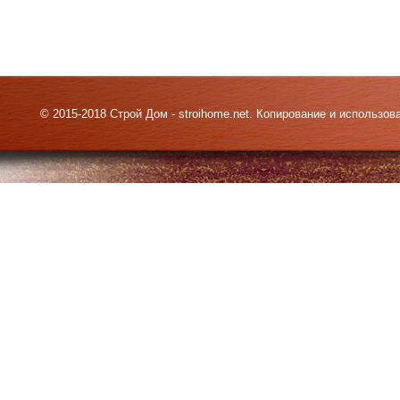
© 2015-2018 Строй Дом - stroihome.net. Копирование и использо