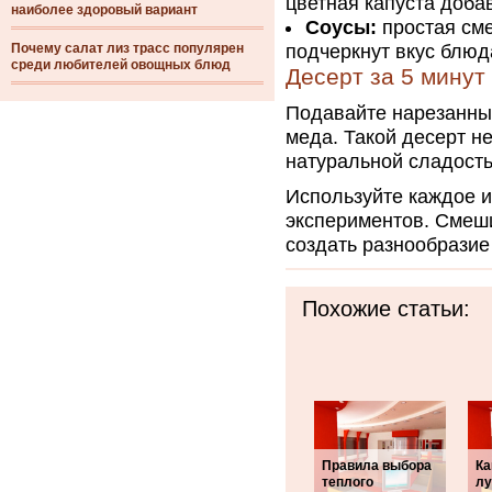
цветная капуста доба
наиболее здоровый вариант
Соусы:
простая сме
Почему салат лиз трасс популярен
подчеркнут вкус блюд
среди любителей овощных блюд
Десерт за 5 минут
Подавайте нарезанны
меда. Такой десерт н
натуральной сладост
Используйте каждое и
экспериментов. Смеши
создать разнообразие
Похожие статьи:
Правила выбора
Ка
теплого
лу