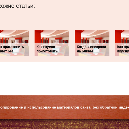
ожие статьи:
к приготовить
Как вкусно
Когда к свекрови
Как пр
млет без
приготовить
на блины
вкусн
. Копирование и использование материалов сайта, без обратной инд