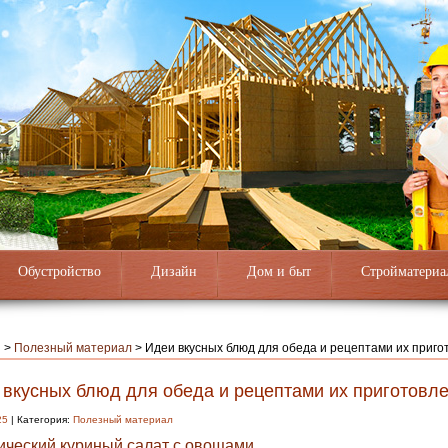
Обустройство
Дизайн
Дом и быт
Стройматериа
я
>
Полезный материал
>
Идеи вкусных блюд для обеда и рецептами их приго
 вкусных блюд для обеда и рецептами их приготовл
25
| Категория:
Полезный материал
ический куриный салат с овощами