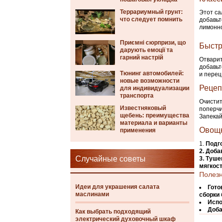
Террариумный грунт:
Этот са
что следует помнить
добавьт
лимонно
Приємні сюрпризи, що
Быстр
дарують емоції та
гарний настрій
Отварит
добавьт
Тюнинг автомобилей:
и перец
новые возможности
Рецеп
для индивидуализации
транспорта
Очистит
Известняковый
поперчи
щебень: преимущества
Запекай
материала и варианты
Овощн
применения
Подг
Доба
Случайные советы
Туше
мягкост
Полезн
Идеи для украшения салата
Гото
маслинами
сборки
Испо
Доба
Как выбрать подходящий
электрический духовочный шкаф