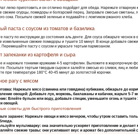
лат легко приготовить и он отлично подойдет для обеда. Нарежьте отварную к
е свежие огурцы, помидоры и болгарский перец. Заправьте смесью сметаны, 
го сока. Посыпьте свежей зеленью и подавайте с ломтиком ржаного хлеба.
ый паста с соусом из томатов и базилика
е пасту по инструкции до состояния аль денте. Для соуса обжарьте чеснок в 
е измельченные свежие помидоры и тушите 10 минут. В конце добавьте свежи
. Перемешайте пасту с соусом и украсьте тертым пармезаном.
т запеканки из картофеля и сыра
е и нарежьте тонкими кружками 4-5 картофелин. Выложите в жаропрочную фо
те. Посыпьте тертым твердым сыром и залейте смесью из сливок, яиц и люб
те при температуре 180°C 40-45 минут до золотистой корочки.
ое рагу с мясом
отовка:
Нарежьте мясо (свинина или говядина) кубиками, обжарьте до кори
вление овощей:
Добавьте лук, морковь, баклажаны и кабачки, жарьте 5-7 м
ние:
Влейте бульон или воду, добавьте специи, уменьшите огонь и тушите 
и овощей.
ые советы для быстрого приготовления
вьте заранее:
Нарежьте овощи и мясо вечером, чтобы утром оставить толь
 блюда.
льзуйте мультиварку:
она значительно ускоряет приготовление и делает 
вляйте свежие травы:
они усиливают вкус и аромат без дополнительной 