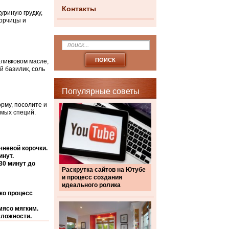
Контакты
уриную грудку,
горчицы и
оливковом масле,
й базилик, соль
Популярные советы
рму, посолите и
имых специй.
чневой корочки.
инут.
30 минут до
Раскрутка сайтов на Ютубе
и процесс создания
идеального ролика
ко процесс
мясо мягким.
сложности.