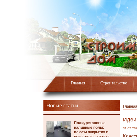
Главная
Строительство
Новые статьи
Главна
Идеи
Полиуретановые
наливные полы:
31.07.20
плюсы покрытия и
Класс
пошаговая укладка