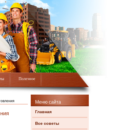
лы
Полезное
товления
Меню сайта
Главная
ения
Все советы