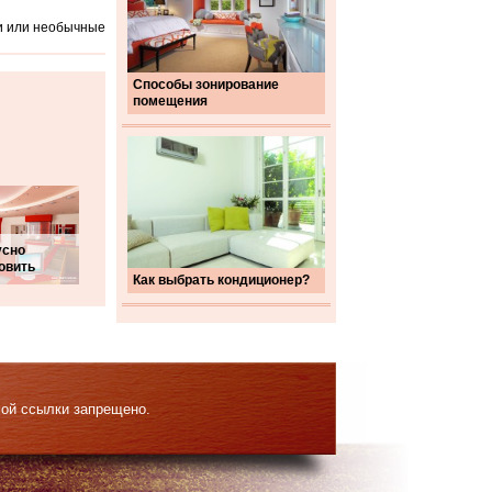
и или необычные
Способы зонирование
помещения
усно
овить
Как выбрать кондиционер?
мой ссылки запрещено.