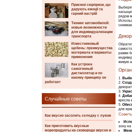
Приємні сюрпризи, що
Выберит
дарують емоції та
насыщен
гарний настрій
рядом м
Использ
Тюнинг автомобилей:
снимкам
новые возможности
для индивидуализации
Декор
транспорта
Известняковый
Обратит
щебень: преимущества
самосто
материала и варианты
рамки б
применения
индивид
живую а
Как устроен
самогонный
Орган
дистиллятор и по
какому принципу он
Выбе
работает
Созд
декорат
Украс
Доба
Случайные советы
кресла 
Обес
для ярк
Советы
Как вкусно засолить селедку с луком
Испо
Как приготовить вкусные
зону на
морепродукты на сковороде вкусно и
Мени