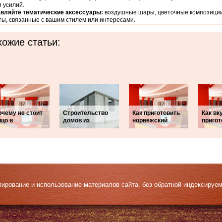
и усилий.
вляйте тематические аксессуары:
воздушные шары, цветочные композици
ы, связанные с вашим стилем или интересами.
ожие статьи:
очему не стоит
Строительство
Как приготовить
Как вк
цо в
домов из
норвежский
пригот
Копирование и использование материалов сайта, без обратной индексируе