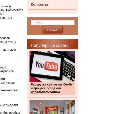
Контакты
ркими и
еты. Разместите
сий.
 света к
делать
те на стену
Популярные советы
ут уютную и
олок.
закрепите
ции.
коративные
Раскрутка сайтов на Ютубе
и процесс создания
дневной свет
идеального ролика
рошо выделят
ки без особых