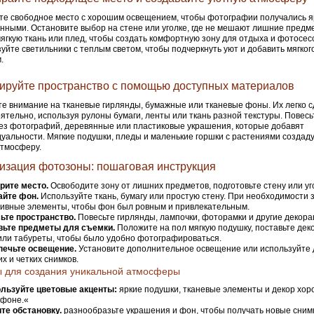
е свободное место с хорошим освещением, чтобы фотографии получались я
ными. Остановите выбор на стене или уголке, где не мешают лишние предм
ягкую ткань или плед, чтобы создать комфортную зону для отдыха и фотосес
уйте светильники с теплым светом, чтобы подчеркнуть уют и добавить мягкого
.
ируйте пространство с помощью доступных материалов
е внимание на тканевые гирлянды, бумажные или тканевые фоны. Их легко с
ятельно, используя рулоны бумаги, ленты или ткань разной текстуры. Повесь
ез фотографий, деревянные или пластиковые украшения, которые добавят
уальности. Мягкие подушки, пледы и маленькие горшки с растениями создад
тмосферу.
изация фотозоны: пошаговая инструкция
рите место.
Освободите зону от лишних предметов, подготовьте стену или уг
айте фон.
Используйте ткань, бумагу или простую стену. При необходимости 
ивные элементы, чтобы фон был ровным и привлекательным.
ьте пространство.
Повесьте гирлянды, лампочки, фоторамки и другие декора
вьте предметы для съемки.
Положите на пол мягкую подушку, поставьте де
или табуреты, чтобы было удобно фотографироваться.
печьте освещение.
Установите дополнительное освещение или используйте 
их и четких снимков.
 для создания уникальной атмосферы
льзуйте цветовые акценты:
яркие подушки, тканевые элементы и декор хо
 фоне.«
те обстановку.
разнообразьте украшения и фон, чтобы получать новые сним