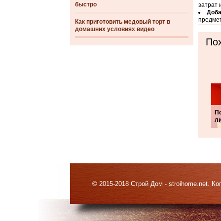
быстро
затрат 
Доба
предмет
Как приготовить медовый торт в
домашних условиях видео
Пох
П
ли
© 2015-2018 Строй Дом - stroihome.net. 