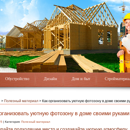
Обустройство
Дизайн
Дом и быт
Стройматериа
я
>
Полезный материал
>
Как организовать уютную фотозону в доме своими р
организовать уютную фотозону в доме своими руками
25
| Категория:
Полезный материал
райте подходящее место и создавайте уютную атмосферу