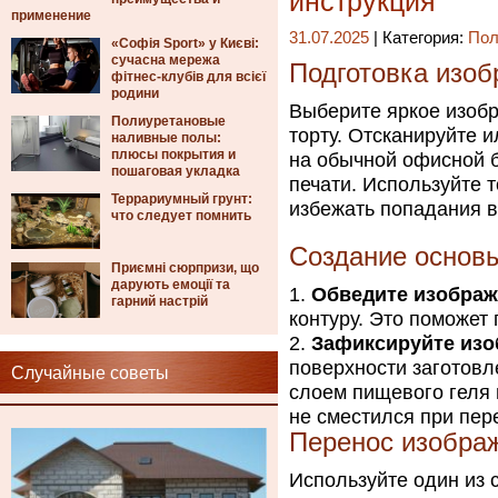
инструкция
применение
31.07.2025
| Категория:
Пол
«Софія Sport» у Києві:
сучасна мережа
Подготовка изоб
фітнес-клубів для всієї
родини
Выберите яркое изоб
Полиуретановые
торту. Отсканируйте 
наливные полы:
плюсы покрытия и
на обычной офисной 
пошаговая укладка
печати. Используйте 
Террариумный грунт:
избежать попадания 
что следует помнить
Создание основ
Приємні сюрпризи, що
дарують емоції та
Обведите изображ
гарний настрій
контуру. Это поможет
Зафиксируйте изо
поверхности заготовл
Случайные советы
слоем пищевого геля 
не сместился при пер
Перенос изображ
Используйте один из 