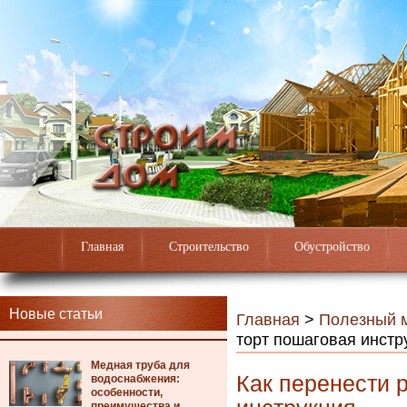
Главная
Строительство
Обустройство
Новые статьи
Главная
>
Полезный 
торт пошаговая инстр
Медная труба для
Как перенести 
водоснабжения:
особенности,
преимущества и