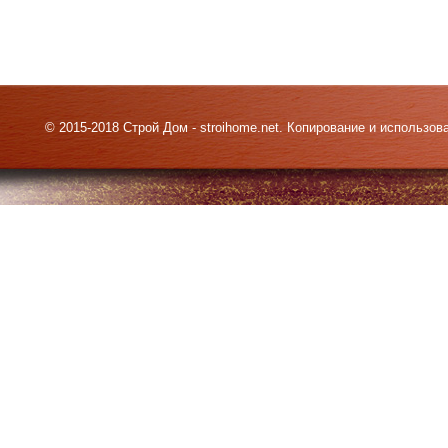
© 2015-2018 Строй Дом - stroihome.net. Копирование и использо