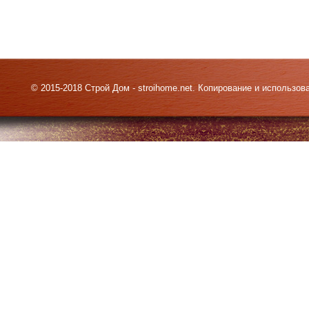
© 2015-2018 Строй Дом - stroihome.net. Копирование и использо