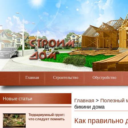
Главная
Строительство
Обустройство
Новые статьи
Главная
>
Полезный 
бикини дома
Террариумный грунт:
Как правильно 
что следует помнить