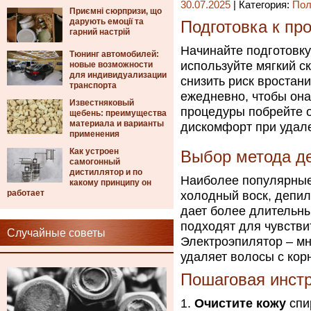
30.07.2025
| Категория:
Пол
Приємні сюрпризи, що
дарують емоції та
Подготовка к пр
гарний настрій
Начинайте подготовку
Тюнинг автомобилей:
используйте мягкий с
новые возможности
для индивидуализации
снизить риск вростан
транспорта
ежедневно, чтобы она
Известняковый
процедуры побрейте о
щебень: преимущества
материала и варианты
дискомфорт при удал
применения
Как устроен
Выбор метода д
самогонный
дистиллятор и по
Наиболее популярные
какому принципу он
работает
холодный воск, депи
дает более длительны
подходят для чувствит
Случайные советы
Электроэпилятор – мн
удаляет волосы с кор
Пошаговая инст
Очистите кожу
спи