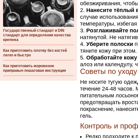
обезжиривания, чтобы
Нанесите тёплый 
случае использования
температуры, избегая
Розглаживайте по
Государственный стандарт и DIN
стандарт для определения качества
натянутой. Не натяги
крепежа
Уберите полоски
п
тяните кожу при этом.
Как приготовить плотву без костей
легко и быстро
Обработайте кожу
алоэ или календулу, 
Как приготовить мороженое
Советы по уходу
приправыч пошаговая инструкция
Не носите тугую одеж
течение 24-48 часов.
питательным лосьоном
предотвращать вроста
покраснение, нанесит
гель.
Контроль и про
Редко подходите к 