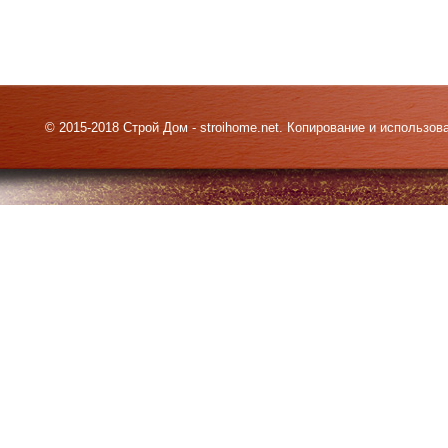
© 2015-2018 Строй Дом - stroihome.net. Копирование и использо