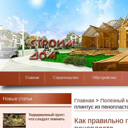
Главная
Строительство
Обустройство
Новые статьи
Главная
>
Полезный 
плинтус из пенопласт
Террариумный грунт:
Как правильно 
что следует помнить