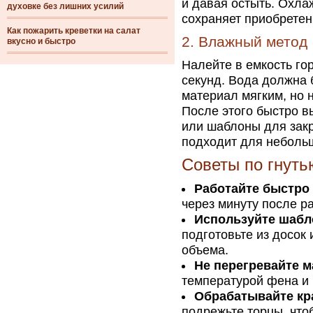
и давая остыть. Охла
духовке без лишних усилий
сохраняет приобретен
Как пожарить креветки на салат
2. Влажный метод
вкусно и быстро
Налейте в емкость го
секунд. Вода должна 
материал мягким, но н
После этого быстро в
или шаблоны для зак
подходит для небольш
Советы по гнуть
Работайте быстро
через минуту после р
Используйте шабл
подготовьте из досок
объема.
Не перегревайте м
температурой фена и 
Обрабатывайте кр
подрежьте торцы, что