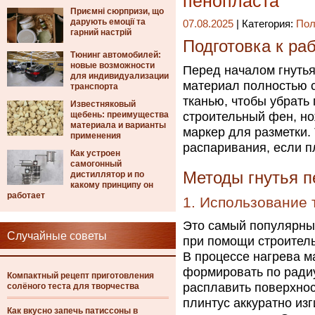
пенопласта
Приємні сюрпризи, що
дарують емоції та
07.08.2025
| Категория:
Пол
гарний настрій
Подготовка к ра
Тюнинг автомобилей:
новые возможности
Перед началом гнутья
для индивидуализации
материал полностью с
транспорта
тканью, чтобы убрать
Известняковый
щебень: преимущества
строительный фен, но
материала и варианты
маркер для разметки.
применения
распаривания, если п
Как устроен
самогонный
Методы гнутья п
дистиллятор и по
какому принципу он
работает
1. Использование 
Это самый популярны
Случайные советы
при помощи строитель
В процессе нагрева м
формировать по радиу
Компактный рецепт приготовления
расплавить поверхнос
солёного теста для творчества
плинтус аккуратно из
Как вкусно запечь патиссоны в