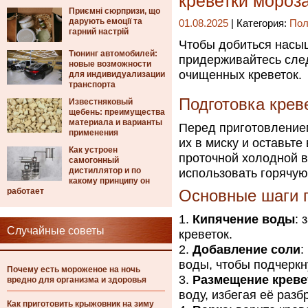
креветки мороз
Приємні сюрпризи, що
дарують емоції та
01.08.2025
| Категория:
Пол
гарний настрій
Чтобы добиться насыщ
Тюнинг автомобилей:
придерживайтесь сле
новые возможности
очищенных креветок.
для индивидуализации
транспорта
Подготовка креве
Известняковый
щебень: преимущества
материала и варианты
Перед приготовлением
применения
их в миску и оставьте
Как устроен
проточной холодной в
самогонный
дистиллятор и по
использовать горячую 
какому принципу он
работает
Основные шаги 
Кипячение воды
: 
Случайные советы
креветок.
Добавление соли
:
воды, чтобы подчеркну
Почему есть мороженое на ночь
Размещение креве
вредно для организма и здоровья
воду, избегая её разб
Как приготовить крыжовник на зиму