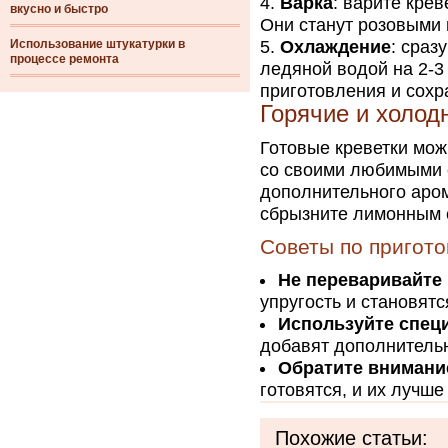
Варка
: варите крев
вкусно и быстро
Они станут розовыми 
Использование штукатурки в
Охлаждение
: сраз
процессе ремонта
ледяной водой на 2-3
приготовления и сохра
Горячие и холод
Готовые креветки мож
со своими любимыми с
дополнительного аром
сбрызните лимонным 
Советы по пригот
Не переваривайте
упругость и становятс
Используйте спец
добавят дополнительн
Обратите внимани
готовятся, и их лучш
Похожие статьи: