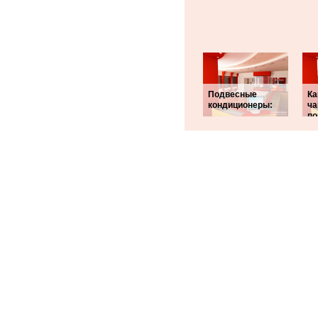
Подвесные
Ка
кондиционеры:
ча
п