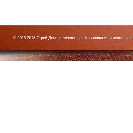
© 2015-2018 Строй Дом - stroihome.net. Копирование и использо