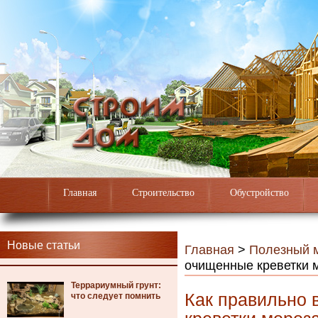
Главная
Строительство
Обустройство
Новые статьи
Главная
>
Полезный 
очищенные креветки 
Террариумный грунт:
Как правильно 
что следует помнить