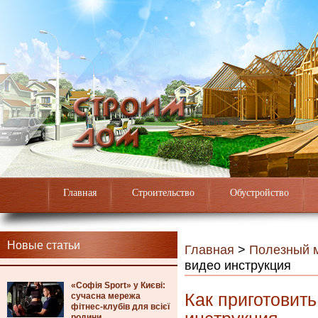
Главная
Строительство
Обустройство
Новые статьи
Главная
>
Полезный 
видео инструкция
«Софія Sport» у Києві:
Как приготовить
сучасна мережа
фітнес-клубів для всієї
родини