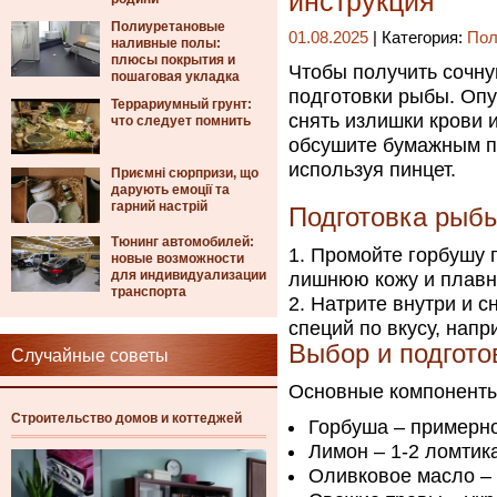
инструкция
Полиуретановые
01.08.2025
| Категория:
Пол
наливные полы:
плюсы покрытия и
Чтобы получить сочну
пошаговая укладка
подготовки рыбы. Опу
Террариумный грунт:
снять излишки крови 
что следует помнить
обсушите бумажным по
используя пинцет.
Приємні сюрпризи, що
дарують емоції та
гарний настрій
Подготовка рыб
Тюнинг автомобилей:
Промойте горбушу п
новые возможности
для индивидуализации
лишнюю кожу и плавн
транспорта
Натрите внутри и 
специй по вкусу, напр
Выбор и подгото
Случайные советы
Основные компоненты
Строительство домов и коттеджей
Горбуша – примерно
Лимон – 1-2 ломтик
Оливковое масло – 