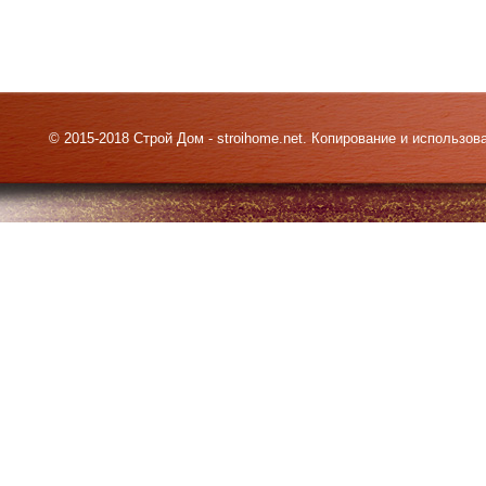
© 2015-2018 Строй Дом - stroihome.net. Копирование и использо