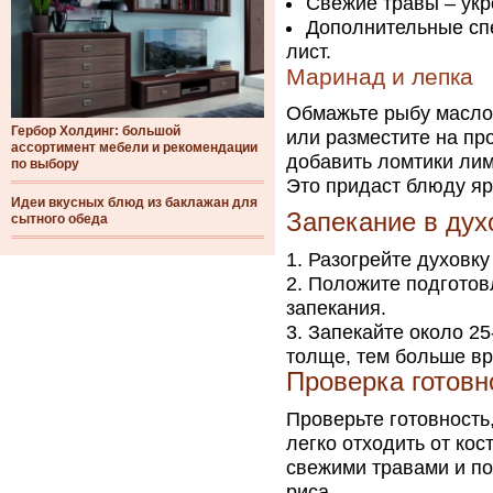
Свежие травы – укр
Дополнительные спе
лист.
Маринад и лепка
Обмажьте рыбу маслом
Гербор Холдинг: большой
или разместите на пр
ассортимент мебели и рекомендации
добавить ломтики лим
по выбору
Это придаст блюду ярк
Идеи вкусных блюд из баклажан для
Запекание в дух
сытного обеда
Разогрейте духовку
Положите подготов
запекания.
Запекайте около 25
толще, тем больше в
Проверка готовн
Проверьте готовность
легко отходить от кос
свежими травами и по
риса.