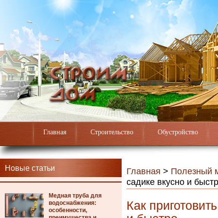
Главная
Строительство
Обустройство
Новые статьи
Главная
>
Полезный 
садике вкусно и быст
Медная труба для
Как приготовить
водоснабжения:
особенности,
преимущества и