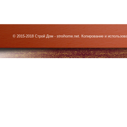
© 2015-2018 Строй Дом - stroihome.net. Копирование и использо