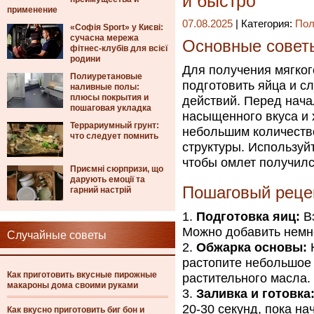
и быстро
применение
07.08.2025
| Категория:
Пол
«Софія Sport» у Києві:
сучасна мережа
Основные совет
фітнес-клубів для всієї
родини
Для получения мягког
Полиуретановые
подготовить яйца и с
наливные полы:
плюсы покрытия и
действий. Перед нача
пошаговая укладка
насыщенного вкуса и 
Террариумный грунт:
небольшим количеств
что следует помнить
структуры. Используй
чтобы омлет получил
Приємні сюрпризи, що
дарують емоції та
Пошаговый реце
гарний настрій
Подготовка яиц:
Вз
Можно добавить немно
Случайные советы
Обжарка основы:
Н
растопите небольшое 
Как приготовить вкусные пирожные
растительного масла.
макароны дома своими руками
Заливка и готовка
20-30 секунд, пока на
Как вкусно приготовить биг бон и