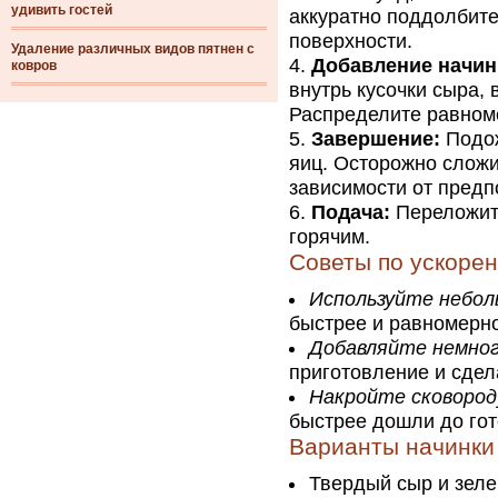
удивить гостей
аккуратно поддолбите
поверхности.
Удаление различных видов пятнен с
Добавление начин
ковров
внутрь кусочки сыра,
Распределите равном
Завершение:
Подож
яиц. Осторожно сложи
зависимости от предп
Подача:
Переложите
горячим.
Советы по ускоре
Используйте небол
быстрее и равномерно
Добавляйте немног
приготовление и сде
Накройте сковород
быстрее дошли до гот
Варианты начинки
Твердый сыр и зеле