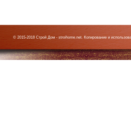
© 2015-2018 Строй Дом - stroihome.net. Копирование и использо