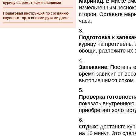
Маринад
: В миске см
курицу с ароматными специями
измельченным чесноко
Пошаговая инструкция по созданию
сторон. Оставьте мар
вкусного торта своими руками дома
часа.
Подготовка к запек
курицу на противень,
овощи, разложите их 
Запекание
: Поставьт
время зависит от вес
вытопившимся соком.
Проверка готовност
показать внутреннюю 
приобретает золотист
Отдых
: Достаньте ку
на 10 минут. Это сдел