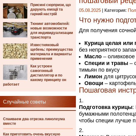
пошаговый рец
Приємні сюрпризи, що
дарують емоції та
05.08.2025
| Категория:
Пол
гарний настрій
Что нужно подго
Тюнинг автомобилей:
новые возможности
Для получения сочной
для индивидуализации
транспорта
Курица целая или
Известняковый
без неприятного запа
щебень: преимущества
материала и варианты
Масло
– оливковое
применения
Специи и травы
– 
Как устроен
тимьян по вкусу
самогонный
дистиллятор и по
Лимон
для цитрусо
какому принципу он
Овощи
– картофель
работает
Пошаговая инстр
Случайные советы
Подготовка курицы
:
бумажными полотенцам
Спаиваем два отрезка линолеума
чтобы специи лучше п
вместе
Как приготовить очень вкусную