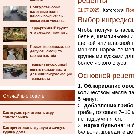
рецепты
Полиуретановые
31.07.2025
| Категория:
Пол
наливные полы:
плюсы покрытия и
Выбор ингредиен
пошаговая укладка
Террариумный грунт:
Чтобы получить насыщ
что следует помнить
белые, шампиньоны ил
щеткой или влажной т
Приємні сюрпризи, що
морковь нарежьте мел
дарують емоції та
крупными кусками для
гарний настрій
более яркого вкуса.
Тюнинг автомобилей:
новые возможности
Основной рецепт
для индивидуализации
транспорта
Обжаривание ово
количеством масла па
Случайные советы
5 минут.
Добавление грибо
грибы, готовьте 7–10 
Как вкусно приготовить икру
толстолобика
не подрумянятся.
Варка бульона
: В
Как приготовить вкусную и сочную
бульона, доведите до
курицу дома