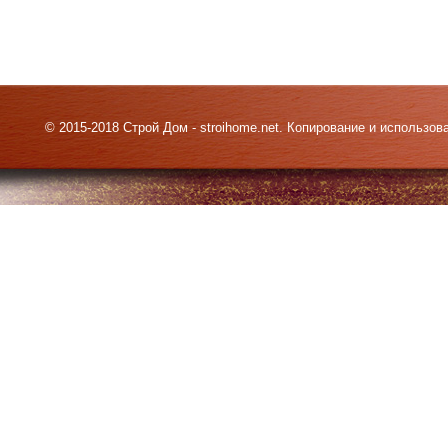
© 2015-2018 Строй Дом - stroihome.net. Копирование и использо