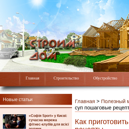
Главная
Строительство
Обустройство
Новые статьи
Главная
>
Полезный 
суп пошаговые рецеп
«Софія Sport» у Києві:
Как приготовит
сучасна мережа
фітнес-клубів для всієї
родини