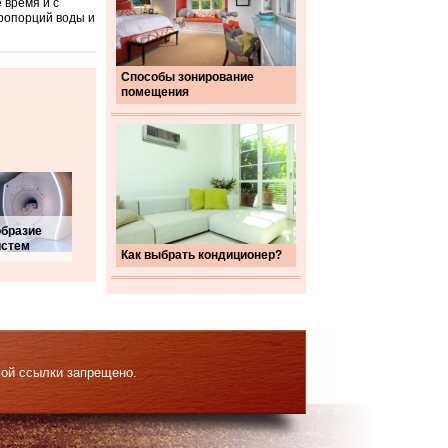
 время и с
ропорций воды и
Способы зонирование
помещения
образие
истем
Как выбрать кондиционер?
мой ссылки запрещено.