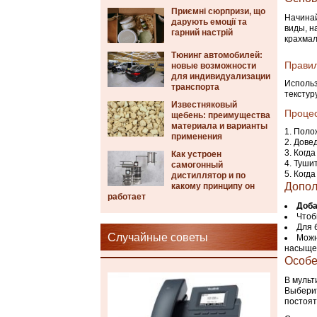
Приємні сюрпризи, що
Начинай
дарують емоції та
виды, н
гарний настрій
крахмал
Тюнинг автомобилей:
Правил
новые возможности
для индивидуализации
Исполь
транспорта
текстур
Известняковый
Процес
щебень: преимущества
материала и варианты
Полож
применения
Довед
Когда
Как устроен
Тушит
самогонный
Когда
дистиллятор и по
Допол
какому принципу он
работает
Доба
Чтоб
Для 
Случайные советы
Можн
насыщен
Особе
В мульт
Выберит
постоят