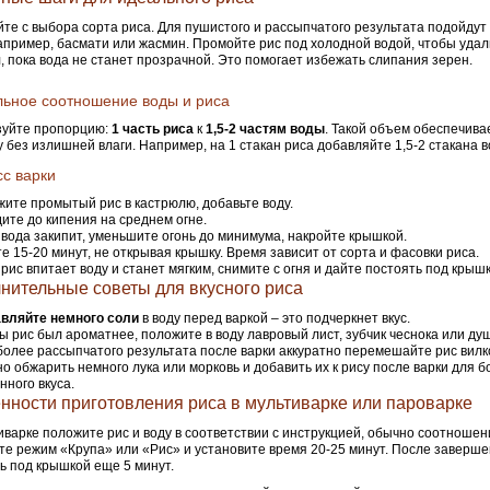
те с выбора сорта риса. Для пушистого и рассыпчатого результата подойду
апример, басмати или жасмин. Промойте рис под холодной водой, чтобы уда
, пока вода не станет прозрачной. Это помогает избежать слипания зерен.
ьное соотношение воды и риса
зуйте пропорцию:
1 часть риса
к
1,5-2 частям воды
. Такой объем обеспечива
у без излишней влаги. Например, на 1 стакан риса добавляйте 1,5-2 стакана в
с варки
ите промытый рис в кастрюлю, добавьте воду.
ите до кипения на среднем огне.
 вода закипит, уменьшите огонь до минимума, накройте крышкой.
е 15-20 минут, не открывая крышку. Время зависит от сорта и фасовки риса.
 рис впитает воду и станет мягким, снимите с огня и дайте постоять под крыш
нительные советы для вкусного риса
вляйте немного соли
в воду перед варкой – это подчеркнет вкус.
ы рис был ароматнее, положите в воду лавровый лист, зубчик чеснока или ду
более рассыпчатого результата после варки аккуратно перемешайте рис вилк
о обжарить немного лука или морковь и добавить их к рису после варки для б
ного вкуса.
нности приготовления риса в мультиварке или пароварке
иварке положите рис и воду в соответствии с инструкцией, обычно соотношен
е режим «Крупа» или «Рис» и установите время 20-25 минут. После заверше
ь под крышкой еще 5 минут.