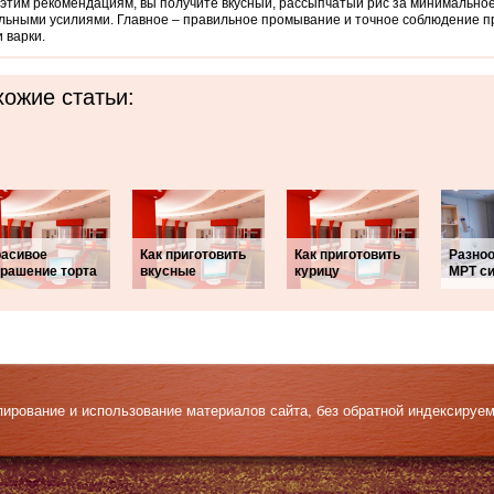
этим рекомендациям, вы получите вкусный, рассыпчатый рис за минимальное
ьными усилиями. Главное – правильное промывание и точное соблюдение п
 варки.
ожие статьи:
расивое
Как приготовить
Как приготовить
Разно
крашение торта
вкусные
курицу
МРТ с
Копирование и использование материалов сайта, без обратной индексируе