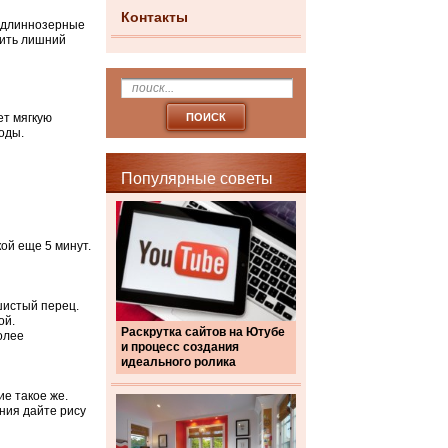
Контакты
т длиннозерные
лить лишний
ет мягкую
оды.
Популярные советы
кой еще 5 минут.
шистый перец.
ой.
Раскрутка сайтов на Ютубе
олее
и процесс создания
идеального ролика
ие такое же.
ния дайте рису