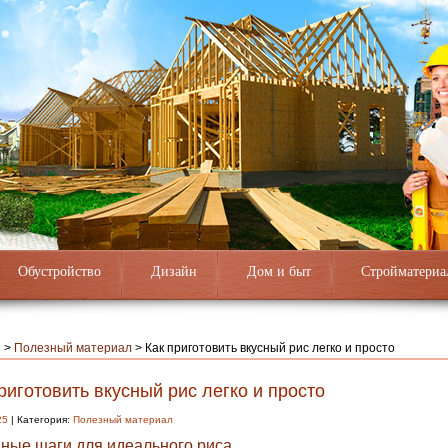
Обустройство
Дизайн
Дом и быт
Стройматериа
я
>
Полезный материал
>
Как приготовить вкусный рис легко и просто
риготовить вкусный рис легко и просто
25
| Категория:
Полезный материал
ные шаги для идеального риса