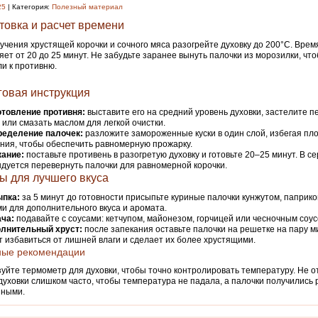
25
| Категория:
Полезный материал
товка и расчет времени
учения хрустящей корочки и сочного мяса разогрейте духовку до 200°C. Врем
яет от 20 до 25 минут. Не забудьте заранее вынуть палочки из морозилки, чт
и к противню.
овая инструкция
отовление противня:
выставите его на средний уровень духовки, застелите 
 или смазать маслом для легкой очистки.
ределение палочек:
разложите замороженные куски в один слой, избегая пл
ния, чтобы обеспечить равномерную прожарку.
кание:
поставьте противень в разогретую духовку и готовьте 20–25 минут. В 
дуется перевернуть палочки для равномерной корочки.
ы для лучшего вкуса
пка:
за 5 минут до готовности присыпьте куриные палочки кунжутом, папри
и для дополнительного вкуса и аромата.
ча:
подавайте с соусами: кетчупом, майонезом, горчицей или чесночным соус
лнительный хруст:
после запекания оставьте палочки на решетке на пару ми
 избавиться от лишней влаги и сделает их более хрустящими.
ные рекомендации
уйте термометр для духовки, чтобы точно контролировать температуру. Не 
духовки слишком часто, чтобы температура не падала, а палочки получились
нными.