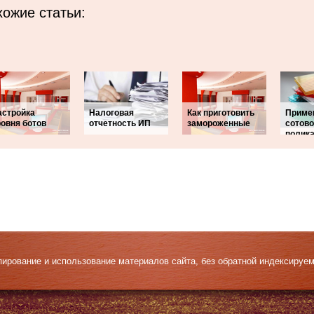
ожие статьи:
астройка
Налоговая
Как приготовить
Приме
ровня ботов
отчетность ИП
замороженные
сотово
полик
Копирование и использование материалов сайта, без обратной индексируе