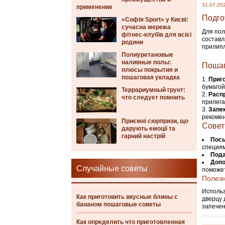
31.07.20
применение
Подго
«Софія Sport» у Києві:
сучасна мережа
Для пол
фітнес-клубів для всієї
составл
родини
прилипл
Полиуретановые
наливные полы:
Пошаг
плюсы покрытия и
пошаговая укладка
Приг
бумагой
Террариумный грунт:
Расп
что следует помнить
прилега
Запе
рекомен
Приємні сюрпризи, що
Совет
дарують емоції та
гарний настрій
Посы
специям
Пода
Допо
Случайные советы
поможет
Полез
Использ
Как приготовить вкусные блины с
дверцу 
бананом пошаговые советы
запече
Как определить что приготовленная