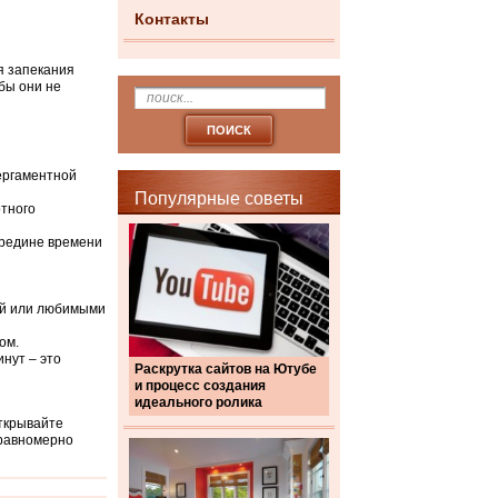
Контакты
я запекания
обы они не
пергаментной
Популярные советы
отного
середине времени
кой или любимыми
ом.
нут – это
Раскрутка сайтов на Ютубе
и процесс создания
идеального ролика
открывайте
 равномерно