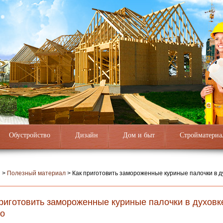
Обустройство
Дизайн
Дом и быт
Стройматериа
я
>
Полезный материал
>
Как приготовить замороженные куриные палочки в ду
риготовить замороженные куриные палочки в духовке
но