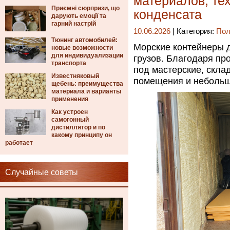
материалов, тех
Приємні сюрпризи, що
конденсата
дарують емоції та
гарний настрій
10.06.2026
| Категория:
Пол
Тюнинг автомобилей:
Морские контейнеры д
новые возможности
для индивидуализации
грузов. Благодаря пр
транспорта
под мастерские, скла
Известняковый
помещения и небольш
щебень: преимущества
материала и варианты
применения
Как устроен
самогонный
дистиллятор и по
какому принципу он
работает
Случайные советы