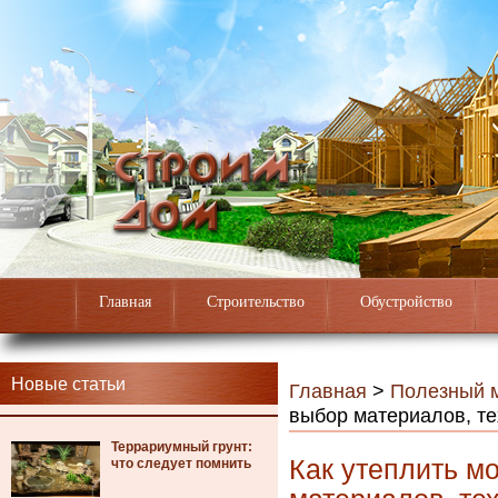
Главная
Строительство
Обустройство
Новые статьи
Главная
>
Полезный 
выбор материалов, те
Террариумный грунт:
Как утеплить м
что следует помнить