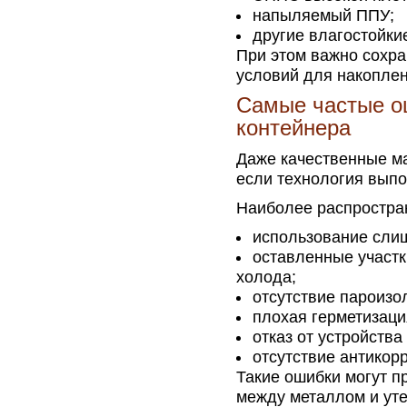
напыляемый ППУ;
другие влагостойк
При этом важно сохра
условий для накоплен
Самые частые о
контейнера
Даже качественные ма
если технология вып
Наиболее распростра
использование слиш
оставленные участк
холода;
отсутствие пароизо
плохая герметизаци
отказ от устройства
отсутствие антикор
Такие ошибки могут п
между металлом и ут