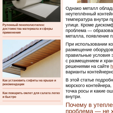
Однако металл облад
неутеплённый контейн
температура внутри п
улице. Кроме диском
Рулонный пенополиэтилен:
достоинства материала и сферы
проблема — образова
применения
металла, появление п
При использовании ко
размещение оборудов
правильные условия э
с размещением и хран
решениями на сайте
h
варианты контейнерно
В этой статье подроб
Как установить софиты на крыше и
рекомендации
морского контейнера,
точка росы и какие о
Как пожарить омлет для салата легко
внутри.
и быстро
Почему в утепле
проблема — не х