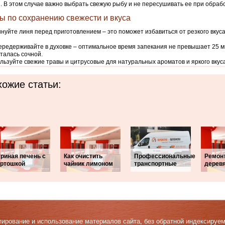
. В этом случае важно выбрать свежую рыбу и не пересушивать ее при обрабо
ы по сохранению свежести и вкуса
нуйте линя перед приготовлением – это поможет избавиться от резкого вкуса
ередерживайте в духовке – оптимальное время запекания не превышает 25 м
талась сочной.
льзуйте свежие травы и цитрусовые для натуральных ароматов и яркого вкуса
ожие статьи:
риная печень с
Как очистить
Профессиональные
Ремон
артошкой
чайник лимоном
транспортные
дерев
Копирование и использование материалов сайта, без обратной индексируе