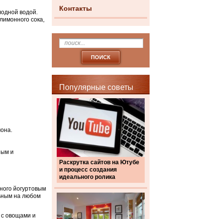
Контакты
лодной водой.
лимонного сока,
Популярные советы
она.
ным и
Раскрутка сайтов на Ютубе
и процесс создания
идеального ролика
нного йогуртовым
льным на любом
 с овощами и