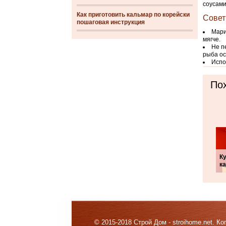
соусами
Как приготовить кальмар по корейски
Совет
пошаговая инструкция
Мари
мягче.
Не п
рыба ос
Испо
Пох
Ку
к
© 2015-2018 Строй Дом - stroihome.net. 