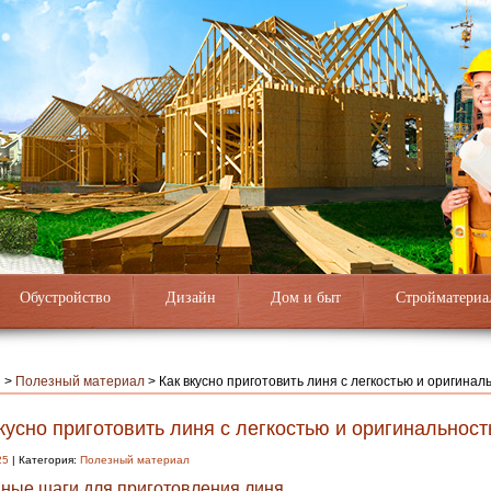
Обустройство
Дизайн
Дом и быт
Стройматериа
я
>
Полезный материал
>
Как вкусно приготовить линя с легкостью и оригинал
кусно приготовить линя с легкостью и оригинальнос
25
| Категория:
Полезный материал
ные шаги для приготовления линя