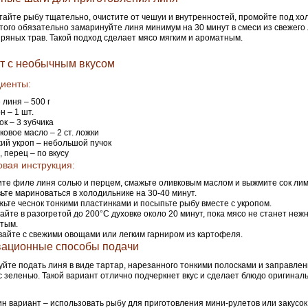
айте рыбу тщательно, очистите от чешуи и внутренностей, промойте под хо
того обязательно замаринуйте линя минимум на 30 минут в смеси из свежего 
пряных трав. Такой подход сделает мясо мягким и ароматным.
т с необычным вкусом
иенты:
 линя – 500 г
н – 1 шт.
ок – 3 зубчика
ковое масло – 2 ст. ложки
ий укроп – небольшой пучок
, перец – по вкусу
вая инструкция:
те филе линя солью и перцем, смажьте оливковым маслом и выжмите сок лим
ьте мариноваться в холодильнике на 30-40 минут.
ьте чеснок тонкими пластинками и посыпьте рыбу вместе с укропом.
айте в разогретой до 200°С духовке около 20 минут, пока мясо не станет неж
тым.
айте с свежими овощами или легким гарниром из картофеля.
ационные способы подачи
йте подать линя в виде тартар, нарезанного тонкими полосками и заправле
с зеленью. Такой вариант отлично подчеркнет вкус и сделает блюдо оригина
н вариант – использовать рыбу для приготовления мини-рулетов или закусок