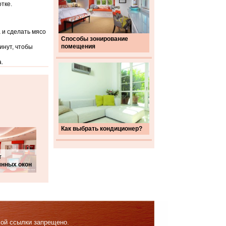
тке.
 и сделать мясо
Способы зонирование
помещения
инут, чтобы
.
Как выбрать кондиционер?
т
янных окон
мой ссылки запрещено.