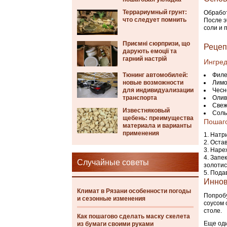
Террариумный грунт:
Обработ
что следует помнить
После э
соли и 
Приємні сюрпризи, що
Рецеп
дарують емоції та
гарний настрій
Ингред
Тюнинг автомобилей:
Филе
новые возможности
Лимо
для индивидуализации
Чесн
транспорта
Олив
Свеж
Известняковый
Соль
щебень: преимущества
Пошаго
материала и варианты
применения
Натри
Остав
Нареж
Запек
Случайные советы
золотис
Подав
Иннов
Климат в Рязани особенности погоды
Попробу
и сезонные изменения
соусом 
столе.
Как пошагово сделать маску скелета
Еще оди
из бумаги своими руками