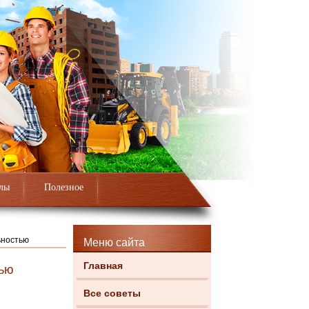
лы
Полезное
ьностью
Меню сайта
Главная
тью
Все советы