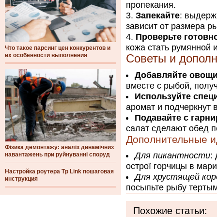
пропекания.
Запекайте
: выдерж
зависит от размера р
Проверьте готовн
кожа стать румянной 
Что такое парсинг цен конкурентов и
их особенности выполнения
Советы и допол
Добавляйте овощ
вместе с рыбой, полу
Используйте спец
аромат и подчеркнут 
Подавайте с гарн
салат сделают обед 
Дополнительные и
Фізика демонтажу: аналіз динамічних
Для пикантности
:
навантажень при руйнуванні споруд
острої горчицы в мар
Настройка роутера Tp Link пошаговая
Для хрустящей кор
инструкция
посыпьте рыбу терты
Похожие статьи: