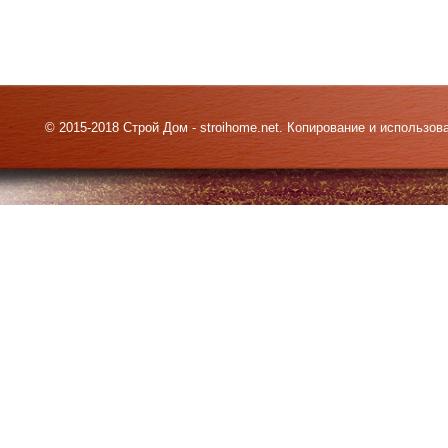
© 2015-2018 Строй Дом - stroihome.net. Копирование и использо