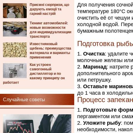
Для получения сочной
Приємні сюрпризи, що
дарують емоції та
температуре 180°C ок
гарний настрій
очистить её от чешуи 
Тюнинг автомобилей:
холодной водой. Пер
новые возможности
бумажным полотенцем
для индивидуализации
транспорта
Подготовка рыб
Известняковый
щебень: преимущества
материала и варианты
Очистка
: удалите 
применения
молочные железы или 
Как устроен
Маринад
: натрите
самогонный
дополнительного аром
дистиллятор и по
какому принципу он
или петрушку.
работает
Оставьте маринов
до 1 часа в холодиль
Процесс запека
Случайные советы
Подготовьте фор
пергаментом или смаж
Уложите рыбу
: по
необходимости, накол