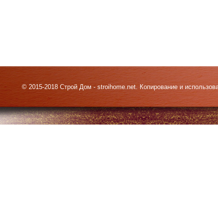
© 2015-2018 Строй Дом - stroihome.net. Копирование и использо