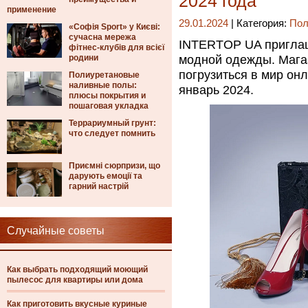
2024 года
применение
29.01.2024
| Категория:
Пол
«Софія Sport» у Києві:
сучасна мережа
INTERTOP UA приглаш
фітнес-клубів для всієї
родини
модной одежды. Мага
погрузиться в мир он
Полиуретановые
наливные полы:
январь 2024.
плюсы покрытия и
пошаговая укладка
Террариумный грунт:
что следует помнить
Приємні сюрпризи, що
дарують емоції та
гарний настрій
Случайные советы
Как выбрать подходящий моющий
пылесос для квартиры или дома
Как приготовить вкусные куриные