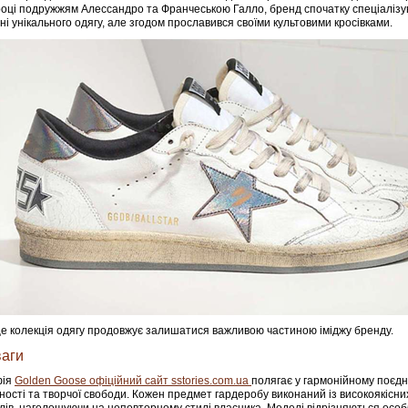
році подружжям Алессандро та Франчеською Галло, бренд спочатку спеціалізу
ні унікального одягу, але згодом прославився своїми культовими кросівками.
е колекція одягу продовжує залишатися важливою частиною іміджу бренду.
аги
фія
Golden Goose офіційний сайт
sstories.com.ua
полягає у гармонійному поєдн
ності та творчої свободи. Кожен предмет гардеробу виконаний із високоякісн