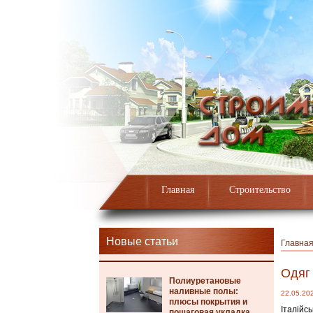
Главная
Строительство
Новые статьи
Главна
Одяг 
Полиуретановые
наливные полы:
22.05.20
плюсы покрытия и
Італійс
пошаговая укладка