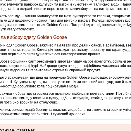
лів, наголошуючи на неповторному стилі власника. Моделі відрізняються осо
нує елементи панк-рок культури та витончену естетику італійської моди. Наро
ні деталі та яскраві акценти перетворюють звичайну річ на витвір мистецтва.
ість бренду — вміння балансувати на межі бунтарства та класики, створюючи
ь як для щоденного носіння, так і для вечірніх виходів. Колекції включають кур
 і джинси, виконані в стилі Golden Goose. Такі речі здатні підкреслити індивід
ути увагу оточуючих.
ла вибору одягу Golden Goose
чи одяг Golden Goose, важливо пам’ятати про деякі нюанси. Насамперед, звер
пошиття та матеріалів. Кожна річ проходить ретельну перевірку, що гарантує до
ння первісного вигляду навіть після багаторазового прання.
Goose офіційний сайт рекомендує звертати увагу на розмірну сітку, оскільки ре
 наголошуючи на фігурі. Найкраще купувати одяг в офіційних магазинах або на
кнути підробок та гарантовано отримати справжній продукт.
арто враховувати, що ціна на продукцію Golden Goose відповідає високому рів
ивності. Купуючи таку річ, ви інвестуєте не тільки стильний аксесуар, але й си
жності до особливого кола поціновувачів моди.
рахувати образ, що створюється людиною, підбирати речі за стилем. Потрібна 
зовнішнього вигляду власника одягу, підбір аксесуарів, необхідно враховувати с
я потрібно зробити на оточуючих.
ючись рекомендацій бренду та власних уподобань, ви зможете створити унік
дображатиме вашу особистість і сучасний дух епохи.
ожие статьи: