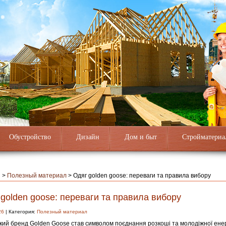
Обустройство
Дизайн
Дом и быт
Стройматериа
я
>
Полезный материал
>
Одяг golden goose: переваги та правила вибору
golden goose: переваги та правила вибору
26
| Категория:
Полезный материал
ький бренд Golden Goose став символом поєднання розкоші та молодіжної енер