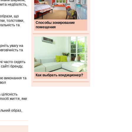
бливим шармом,
чита недбалість,
 образи, що
тки, толстовки,
Способы зонирование
уальність та
помещения
ніть увагу на
вговічність та
чі часто сидять
 сайті бренду,
Как выбрать кондиционер?
ню виконання та
мвол
цілісність
посіб життя, яке
альний образ,