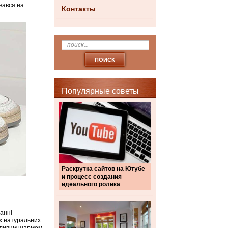
вався на
Контакты
Популярные советы
Раскрутка сайтов на Ютубе
и процесс создания
идеального ролика
анні
их натуральних