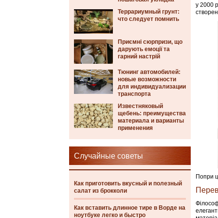
у 2000 
Террариумный грунт:
створен
что следует помнить
Приємні сюрпризи, що
дарують емоції та
гарний настрій
Тюнинг автомобилей:
новые возможности
для индивидуализации
транспорта
Известняковый
щебень: преимущества
материала и варианты
применения
Случайные советы
Попри ц
Как приготовить вкусный и полезный
Перев
салат из брокколи
Філосо
Как вставить длинное тире в Ворде на
елегант
ноутбуке легко и быстро