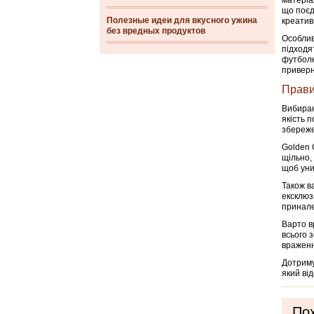
матеріа
що поєд
Полезные идеи для вкусного ужина
креатив
без вредных продуктов
Особлив
підходят
футболки
приверн
Прави
Вибираю
якість 
збереже
Golden 
щільно,
щоб уни
Також в
ексклюз
принале
Варто в
всього 
враженн
Дотриму
який ві
Пох