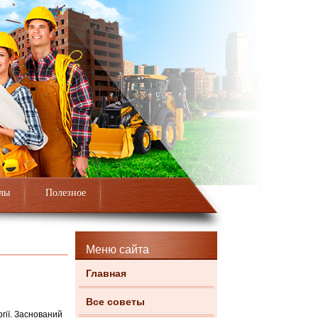
лы
Полезное
Меню сайта
Главная
Все советы
гії. Заснований