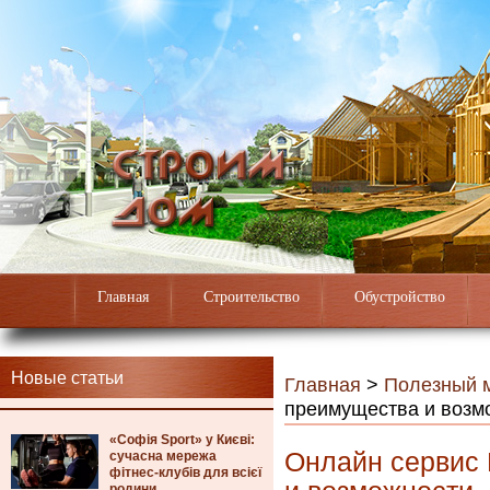
Главная
Строительство
Обустройство
Новые статьи
Главная
>
Полезный 
преимущества и возм
«Софія Sport» у Києві:
Онлайн сервис 
сучасна мережа
фітнес-клубів для всієї
родини