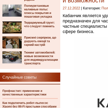
и возможности
Полиуретановые
27.12.2022
| Категория:
Пол
наливные полы:
плюсы покрытия и
Кабанчик является уд
пошаговая укладка
предназначен для ча
Террариумный грунт:
частные специалисты
что следует помнить
сфере бизнеса.
Приємні сюрпризи, що
дарують емоції та
гарний настрій
Тюнинг автомобилей:
новые возможности
для индивидуализации
транспорта
Случайные советы
Профнастил: применение и
качественные характеристики
Как подключить робот-пылесос
Xiaomi без Wi-Fi простыми способами