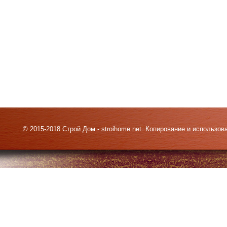
© 2015-2018 Строй Дом - stroihome.net. Копирование и использо