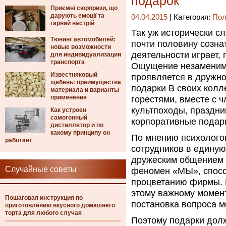
подарок
Приємні сюрпризи, що
дарують емоції та
04.04.2015
| Категория:
Пол
гарний настрій
Так уж исторически с
Тюнинг автомобилей:
почти половину созна
новые возможности
деятельности играет, 
для индивидуализации
транспорта
Ощущение незаменимо
Известняковый
проявляется в дружно
щебень: преимущества
подарки В своих колл
материала и варианты
применения
горестями, вместе с 
культпоходы, праздни
Как устроен
самогонный
корпоративные подар
дистиллятор и по
какому принципу он
По мнению психологов
работает
сотрудников в единую
дружеским общением 
Случайные советы
феномен «МЫ», спосо
процветанию фирмы. 
этому важному момент
Пошаговая инструкция по
постановка вопроса м
приготовлению вкусного домашнего
торта для любого случая
Поэтому подарки дол