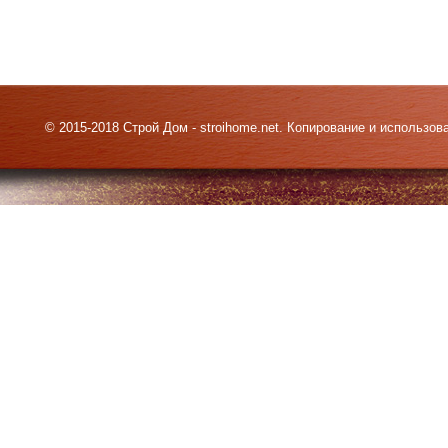
© 2015-2018 Строй Дом - stroihome.net. Копирование и использо