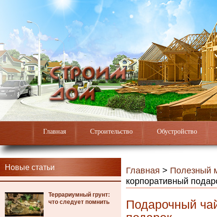
Главная
Строительство
Обустройство
Новые статьи
Главная
>
Полезный 
корпоративный подар
Террариумный грунт:
Подарочный ча
что следует помнить