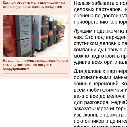
Нельзя забывать о по
Как приготовить желудки индейки на
сковороде пошаговое руководство
деловых партнеров. К
оценена по достоинст
приобретению корпора
Лучшим подарком на 
чая. Это подтвержден
спутником деловых пе
компании душевную а
можно подготовить п
Неудачная покупка твердотопливного
удивив всех оригинал
котла: у кого нельзя покупать
оборудование?
Для деловых партнеро
оригинальными чайны
чайных церемоний. Ко
всем любителям чая и
важно все до мелочи: 
для разговора. Редча
заказать через интерн
изысканные ароматы, 
поклонников и цените