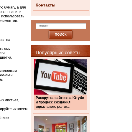
Контакты
ю бумагу, а для
ревянные или
о использовать
элементов.
ясь на
ть ему
Популярные советы
аги.
цветка.
им клеевым
объем и
бы
Раскрутка сайтов на Ютубе
ых листьев,
и процесс создания
идеального ролика
сируйте их клеем,
более