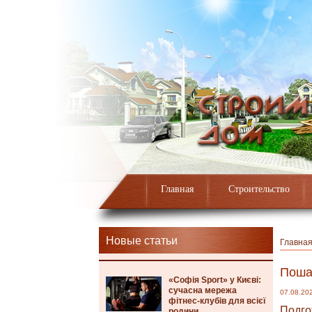
Главная
Строительство
Новые статьи
Главна
Поша
«Софія Sport» у Києві:
сучасна мережа
07.08.20
фітнес-клубів для всієї
Подго
родини