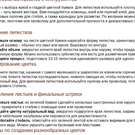
 с выбора яркой и гладкой цветной бумаги. Для лепестков используйте плотну
 – чуть менее жесткую. Вам понадобятся ножницы, клей или горячий клей, де
овые палочки для стебля, а также карандаш для разметки. По желанию можн
тки, ленточки или проволоку для дополнительной прочности и декоративных 
ние лепестков
жьте основу
: на листе цветной бумаги нарисуйте форму лепестка, ориентиру
й размер – обычно это овал или капля. Вырежьте по контуру.
айте объем
: аккуратно изгните край лепестка внутрь или наружу, чтобы прида
енную форму. Можно использовать зубочистку или кисть для размягчения бум
орите процесс
: подготовьте 10-15 лепестков одинакового размера для одного 
рование цветка
ите лепестки, начиная с самого маленького и закрепляя их клеем или горяч
том. Клеите лепестки последовательно, немного смещая их, чтобы получить 
енный вид. Для крепления лепестков используйте палочку или проволоку, что
овать стебель.
ление листьев и финальные штрихи
жьте листья
: из зеленой бумаги сделайте несколько заостренных или округл
 прикрепите к стеблю с помощью клея или проволоки.
айте цветку натуральный вид
: аккуратно подкрутите края лепестков, зафик
е небольшие зазубрины или неровности для реалистичности.
ботайте стебель
: обмотайте его зеленой лентой или оставьте видимым для 
ого вида. Можно украсить цветок бусинами или блестками.
ы по созданию разнообразных цветов