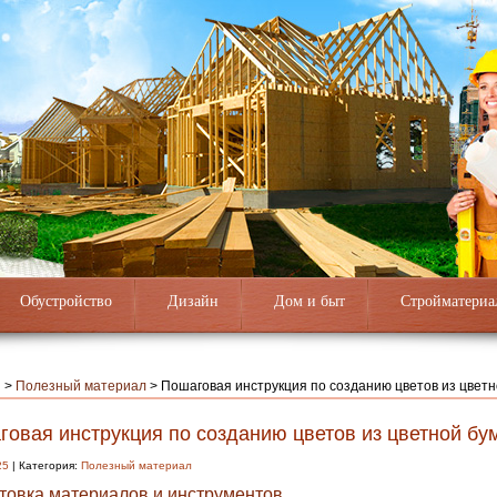
Обустройство
Дизайн
Дом и быт
Стройматериа
я
>
Полезный материал
>
Пошаговая инструкция по созданию цветов из цветн
говая инструкция по созданию цветов из цветной бу
25
| Категория:
Полезный материал
товка материалов и инструментов