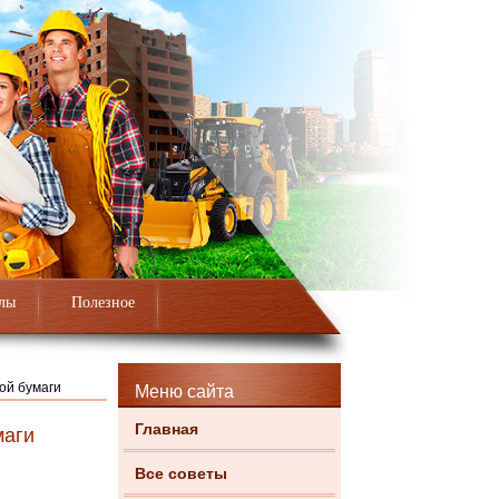
лы
Полезное
ой бумаги
Меню сайта
Главная
маги
Все советы