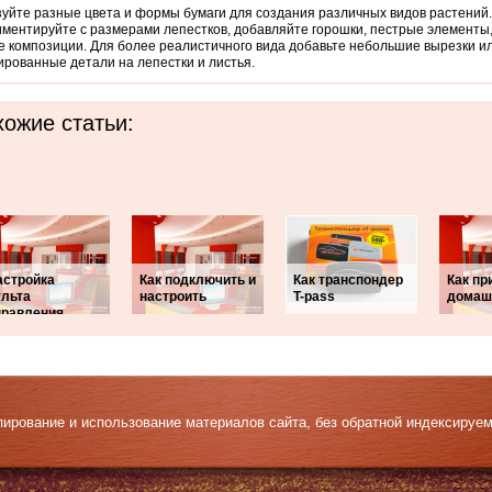
уйте разные цвета и формы бумаги для создания различных видов растений.
ментируйте с размерами лепестков, добавляйте горошки, пестрые элементы,
 композиции. Для более реалистичного вида добавьте небольшие вырезки и
ированные детали на лепестки и листья.
ожие статьи:
астройка
Как подключить и
Как транспондер
Как пр
ульта
настроить
T-pass
домаш
правления
Копирование и использование материалов сайта, без обратной индексируе