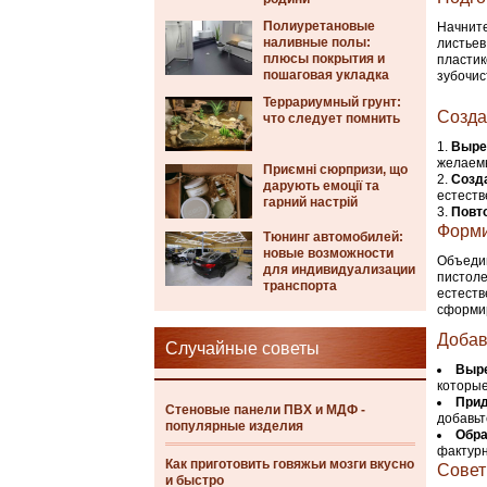
Полиуретановые
Начните
наливные полы:
листьев
плюсы покрытия и
пластик
пошаговая укладка
зубочис
Террариумный грунт:
Созда
что следует помнить
Выре
желаемы
Приємні сюрпризи, що
Созд
дарують емоції та
естеств
гарний настрій
Повт
Форми
Тюнинг автомобилей:
новые возможности
Объедин
для индивидуализации
пистоле
транспорта
естеств
сформир
Добав
Случайные советы
Выре
которые
Прид
Стеновые панели ПВХ и МДФ -
добавьт
популярные изделия
Обра
фактурн
Как приготовить говяжьи мозги вкусно
Совет
и быстро