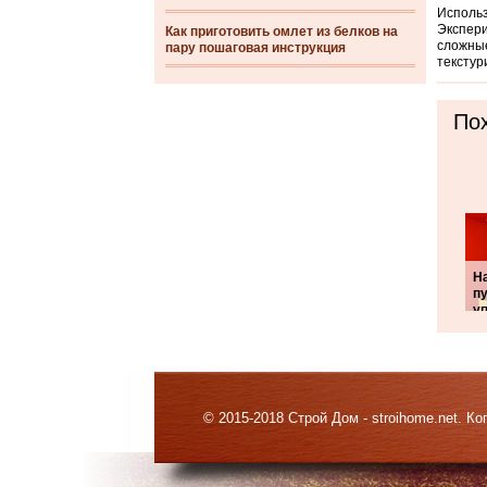
Использ
Экспери
Как приготовить омлет из белков на
сложные
пару пошаговая инструкция
текстур
Пох
Н
п
у
© 2015-2018 Строй Дом - stroihome.net. 