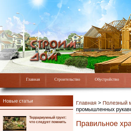
Главная
Строительство
Обустройство
Новые статьи
Главная
>
Полезный 
промышленных рукав
Террариумный грунт:
Правильное хр
что следует помнить