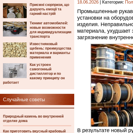
18.06.2026
| Категория:
Пол
Приємні сюрпризи, що
дарують емоції та
Промышленные рукава
гарний настрій
установки на оборудо
Тюнинг автомобилей:
изделия. Неправильно
новые возможности
материала, ухудшает 
для индивидуализации
транспорта
загрязнение внутрен
Известняковый
щебень: преимущества
материала и варианты
применения
Как устроен
самогонный
дистиллятор и по
какому принципу он
работает
Случайные советы
Природный камень во внутренней
отделке дома
В результате новый р
Как приготовить вкусный крабовый