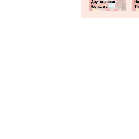
Двутавровая
На
балка в ст
Ти