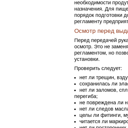
необходимости продут
назначения. Для пище
порядок подготовки д
регламенту предприят
Осмотр перед выд
Перед передачей рука
осмотр. Это не замен
регламентом, но поз
установки.
Проверить следует:
нет ли трещин, взду
сохранилась ли эла
нет ли заломов, сп
перегиба;
не повреждена ли н
нет ли следов масла
целы ли фитинги, м
читается ли маркир
нет ли посторонних