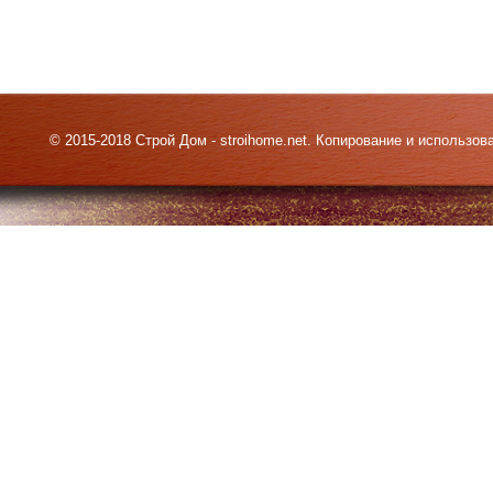
© 2015-2018 Строй Дом - stroihome.net. Копирование и использо