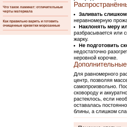
Распространённы
Что такое ламинат: отличительные
черты материала
Заливать слишком 
неравномерную прожар
Как правильно варить и готовить
очищенные креветки морозанные
Наклонять меру и
разбрасывается или с
жарку.
Не подготовить ск
недостаточно разогре
неровной корочке.
Дополнительные 
Для равномерного рас
центр, позволяя масс
самопроизвольно. По
сковороду и аккуратн
растеклось, если нео
оставалась постоянно
блины, а слишком сла