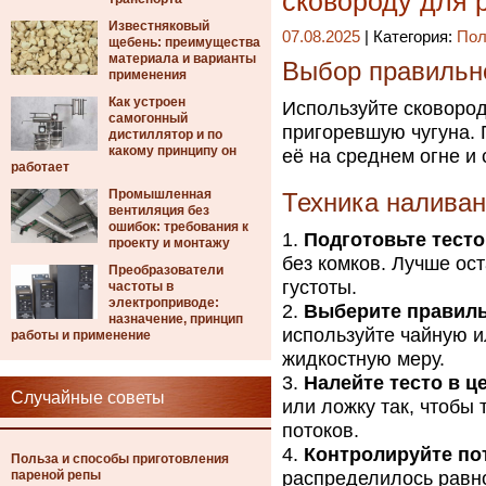
сковороду для 
Известняковый
07.08.2025
| Категория:
Пол
щебень: преимущества
материала и варианты
Выбор правильно
применения
Как устроен
Используйте сковоро
самогонный
пригоревшую чугуна.
дистиллятор и по
какому принципу он
её на среднем огне и
работает
Промышленная
Техника наливан
вентиляция без
ошибок: требования к
Подготовьте тесто
проекту и монтажу
без комков. Лучше ос
Преобразователи
густоты.
частоты в
электроприводе:
Выберите правил
назначение, принцип
используйте чайную и
работы и применение
жидкостную меру.
Налейте тесто в ц
Случайные советы
или ложку так, чтобы 
потоков.
Контролируйте по
Польза и способы приготовления
пареной репы
распределилось равн