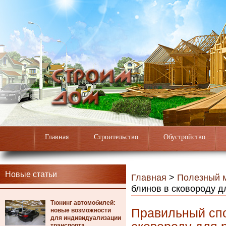
Главная
Строительство
Обустройство
Новые статьи
Главная
>
Полезный 
блинов в сковороду д
Тюнинг автомобилей:
Правильный спо
новые возможности
для индивидуализации
транспорта