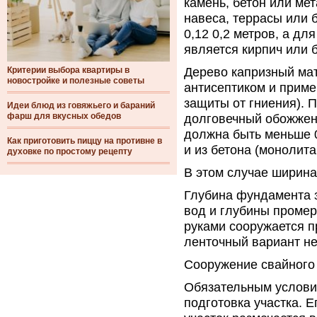
камень, бетон или ме
навеса, террасы или 
0,12 0,2 метров, а д
является кирпич или б
Критерии выбора квартиры в
Дерево капризный ма
новостройке и полезные советы
антисептиком и прим
защиты от гниения). 
Идеи блюд из говяжьего и бараний
фарш для вкусных обедов
долговечный обожжен
должна быть меньше 0
Как приготовить пиццу на противне в
и из бетона (монолита
духовке по простому рецепту
В этом случае ширина
Глубина фундамента з
вод и глубины проме
руками сооружается пр
ленточный вариант н
Сооружение свайного
Обязательным услови
подготовка участка. Е