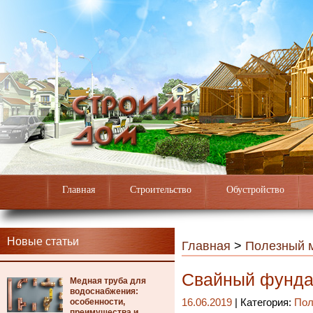
Главная
Строительство
Обустройство
Новые статьи
Главная
>
Полезный 
Свайный фунда
Медная труба для
водоснабжения:
особенности,
16.06.2019
| Категория:
Пол
преимущества и