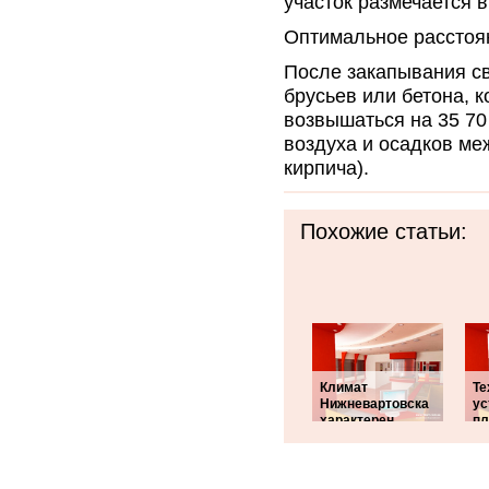
участок размечается в
Оптимальное расстоян
После закапывания с
брусьев или бетона, 
возвышаться на 35 70
воздуха и осадков ме
кирпича).
Похожие статьи:
Климат
Те
Нижневартовска
ус
характерен
пл