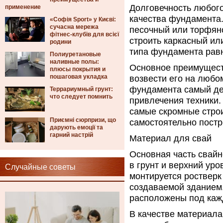
Долговечность любого
применение
качества фундамента
«Софія Sport» у Києві:
сучасна мережа
песочный или торфян
фітнес-клубів для всієї
строить каркасный ил
родини
типа фундамента равн
Полиуретановые
наливные полы:
Основное преимущест
плюсы покрытия и
пошаговая укладка
возвести его на любом
фундамента самый де
Террариумный грунт:
что следует помнить
привлечения техники.
самые скромные стро
Приємні сюрпризи, що
самостоятельно постро
дарують емоції та
гарний настрій
Материал для свай
Основная часть свайн
в грунт и верхний ур
Случайные советы
монтируется ростверк
создаваемой зданием
расположены под кажд
В качестве материала