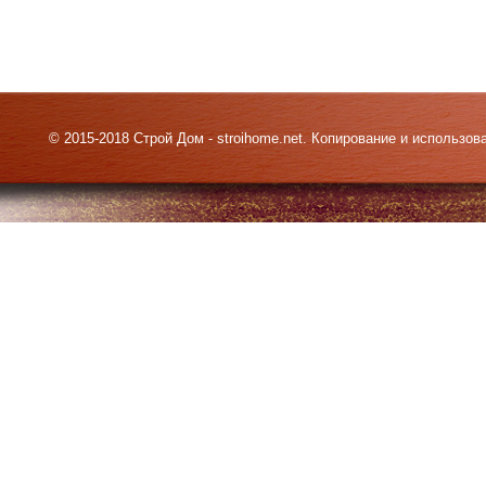
© 2015-2018 Строй Дом - stroihome.net. Копирование и использо