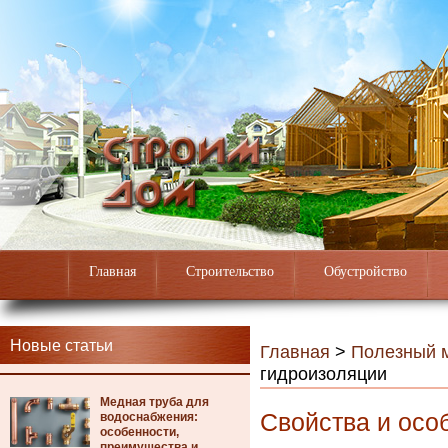
Главная
Строительство
Обустройство
Новые статьи
Главная
>
Полезный 
гидроизоляции
Медная труба для
Свойства и осо
водоснабжения:
особенности,
преимущества и