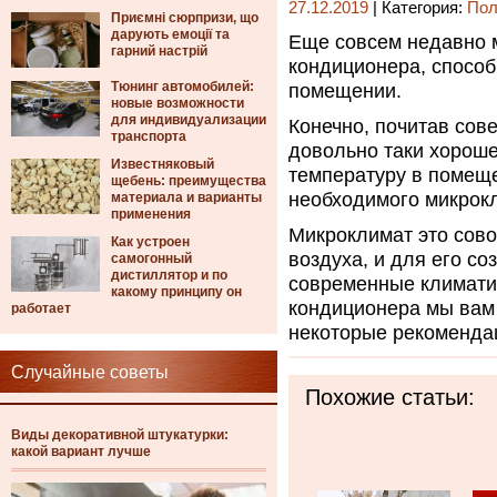
27.12.2019
| Категория:
Пол
Приємні сюрпризи, що
дарують емоції та
Еще совсем недавно 
гарний настрій
кондиционера, способ
Тюнинг автомобилей:
помещении.
новые возможности
для индивидуализации
Конечно, почитав сов
транспорта
довольно таки хорош
Известняковый
температуру в помеще
щебень: преимущества
необходимого микрок
материала и варианты
применения
Микроклимат это сово
Как устроен
воздуха, и для его с
самогонный
дистиллятор и по
современные климати
какому принципу он
кондиционера мы вам 
работает
некоторые рекомендац
Случайные советы
Похожие статьи:
Виды декоративной штукатурки:
какой вариант лучше