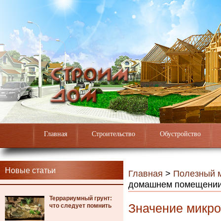
Главная
Строительство
Обустройство
Новые статьи
Главная
>
Полезный 
домашнем помещени
Террариумный грунт:
Значение микр
что следует помнить