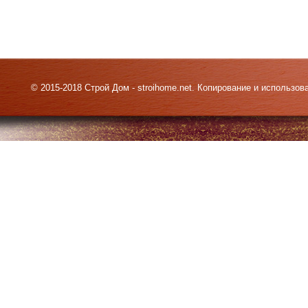
© 2015-2018 Строй Дом - stroihome.net. Копирование и использо