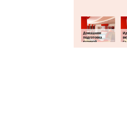
Домашняя
Ид
подготовка
вк
куриной
сы