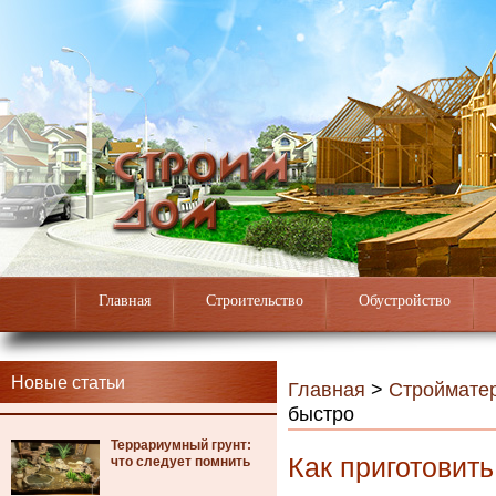
Главная
Строительство
Обустройство
Новые статьи
Главная
>
Строймате
быстро
Террариумный грунт:
Как приготовить
что следует помнить