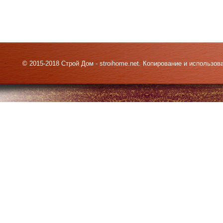
© 2015-2018 Строй Дом - stroihome.net. Копирование и использо