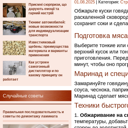
01.08.2025
| Категория:
Стр
Приємні сюрпризи, що
дарують емоції та
Обжарьте куски говяд
гарний настрій
раскаленной сковород
Тюнинг автомобилей:
сохранит соки и сдел
новые возможности
для индивидуализации
Подготовка мяса
транспорта
Известняковый
Выберите тонкие или 
щебень: преимущества
материала и варианты
верхний кусок или то
применения
приготовления. Перед
Как устроен
минут, чтобы оно про
самогонный
дистиллятор и по
Маринад и спец
какому принципу он
работает
Замаринуйте говядину
соуса, чеснока, папри
Маринад сделает мясо
Случайные советы
Техники быстрог
Правильная последовательность и
Обжаривание на с
советы по демонтажу ламината
температуры, добавьт
сторон до золотистой 