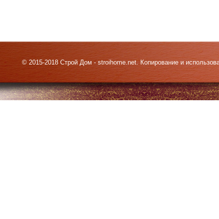
© 2015-2018 Строй Дом - stroihome.net. Копирование и использо