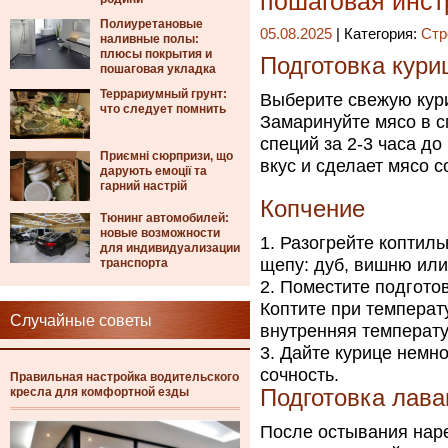
пошаговая инст
Полиуретановые
05.08.2025
| Категория:
Стр
наливные полы:
плюсы покрытия и
Подготовка кури
пошаговая укладка
Террариумный грунт:
Выберите свежую кури
что следует помнить
Замаринуйте мясо в с
специй за 2-3 часа д
Приємні сюрпризи, що
вкус и сделает мясо 
дарують емоції та
гарний настрій
Копчение
Тюнинг автомобилей:
новые возможности
Разогрейте коптил
для индивидуализации
щепу: дуб, вишню или
транспорта
Поместите подготов
Коптите при температу
Случайные советы
внутренняя температу
Дайте курице немно
сочность.
Правильная настройка водительского
кресла для комфортной езды
Подготовка лав
После остывания наре