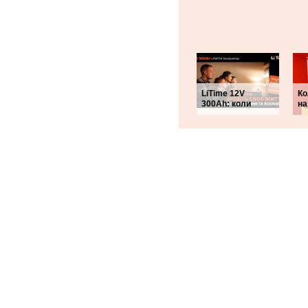
LiTime 12V
Ко
300Ah: коли
на