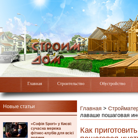
Главная
Строительство
Обустройство
Новые статьи
Главная
>
Строймате
лаваше пошаговая ин
«Софія Sport» у Києві:
Как приготовит
сучасна мережа
фітнес-клубів для всієї
родини