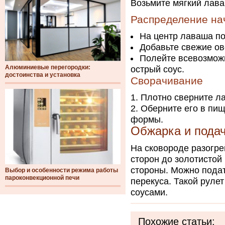
Возьмите мягкий лава
Распределение на
На центр лаваша по
Добавьте свежие ов
Полейте всевозможн
Алюминиевые перегородки:
острый соус.
достоинства и установка
Сворачивание
Плотно сверните ла
Оберните его в пи
формы.
Обжарка и пода
На сковороде разогре
сторон до золотистой
стороны. Можно подат
Выбор и особенности режима работы
пароконвекционной печи
перекуса. Такой руле
соусами.
Похожие статьи: