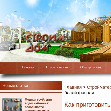
Главная
Строительство
Обустройство
Новые статьи
Главная
>
Строймате
белой фасоли
Медная труба для
Как приготовит
водоснабжения:
особенности,
преимущества и