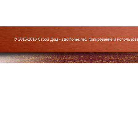
© 2015-2018 Строй Дом - stroihome.net. Копирование и использо