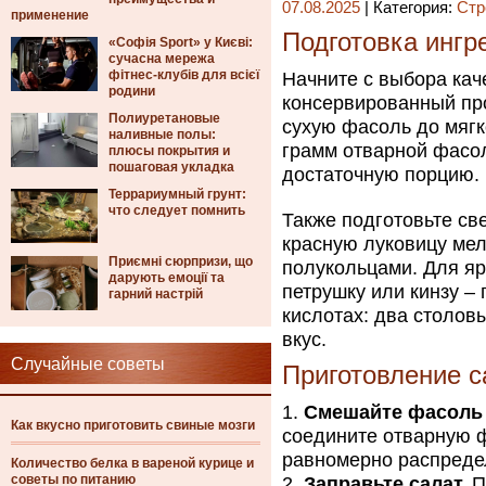
07.08.2025
| Категория:
Стр
применение
Подготовка ингр
«Софія Sport» у Києві:
сучасна мережа
фітнес-клубів для всієї
Начните с выбора кач
родини
консервированный про
Полиуретановые
сухую фасоль до мягк
наливные полы:
грамм отварной фасол
плюсы покрытия и
пошаговая укладка
достаточную порцию.
Террариумный грунт:
что следует помнить
Также подготовьте св
красную луковицу мел
Приємні сюрпризи, що
полукольцами. Для яр
дарують емоції та
петрушку или кинзу – 
гарний настрій
кислотах: два столов
вкус.
Случайные советы
Приготовление с
Смешайте фасоль 
Как вкусно приготовить свиные мозги
соедините отварную ф
равномерно распреде
Количество белка в вареной курице и
советы по питанию
Заправьте салат.
П