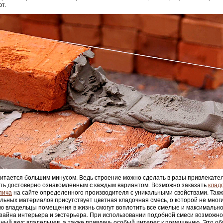
т.
читается большим минусом. Ведь строение можно сделать в разы привлекател
ть достоверно ознакомленным с каждым вариантом. Возможно заказать
клад
пича
на сайте определенного производителя с уникальными свойствами. Такж
льных материалов присутствует цветная кладочная смесь, о которой не многи
 владельцы помещения в жизнь смогут воплотить все смелые и максимальн
зайна интерьера и экстерьера. При использовании подобной смеси возможно
ный вкус владельцев, а также привлечь особый интерес к помещению. Это об