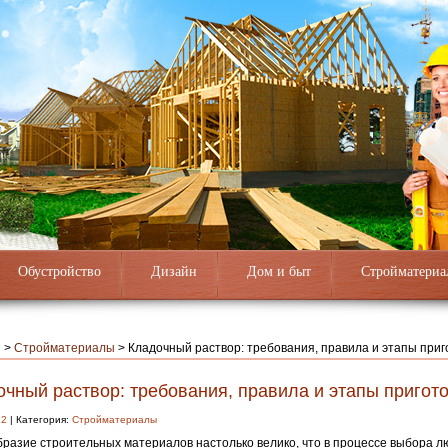
Обустройство
Дизайн
Дом и быт
Стройматериа
я
>
Стройматериалы
>
Кладочный раствор: требования, правила и этапы при
очный раствор: требования, правила и этапы пригот
22
| Категория:
Стройматериалы
разие строительных материалов настолько велико, что в процессе выбора лю