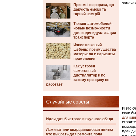
замечаю
Приємні сюрпризи, що
дарують емоції та
гарний настрій
Тюнинг автомобилей:
новые возможности
для индивидуализации
транспорта
Известняковый
щебень: преимущества
материала и варианты
применения
Как устроен
самогонный
дистиллятор и по
какому принципу он
работает
Случайные советы
И это с
если бы
для кир
Идеи для быстрого и вкусного обеда
строите
помощью
Ламинат или кварцвиниловая плитка
идеи ди
что выбрать для ремонта пола
изыскан