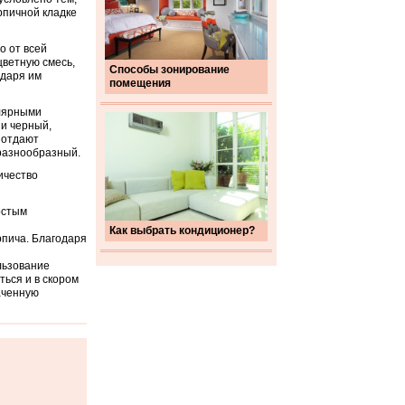
рпичной кладке
о от всей
цветную смесь,
Способы зонирование
одаря им
помещения
улярными
 и черный,
 отдают
 разнообразный.
ичество
остым
Как выбрать кондиционер?
рпича. Благодаря
льзование
ться и в скором
аченную