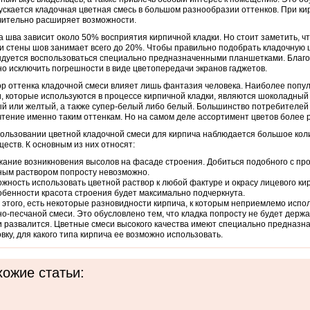
ускается кладочная цветная смесь в большом разнообразии оттенков. При ки
чительно расширяет возможности.
а шва зависит около 50% восприятия кирпичной кладки. Но стоит заметить, чт
 стены шов занимает всего до 20%. Чтобы правильно подобрать кладочную 
дуется воспользоваться специально предназначенными планшетками. Благ
о исключить погрешности в виде цветопередачи экранов гаджетов.
р оттенка кладочной смеси влияет лишь фантазия человека. Наиболее поп
, которые используются в процессе кирпичной кладки, являются шоколадный
й или желтый, а также супер-белый либо белый. Большинство потребителей
тение именно таким оттенкам. Но на самом деле ассортимент цветов более
ользовании цветной кладочной смеси для кирпича наблюдается большое кол
еств. К основным из них относят:
ание возникновения высолов на фасаде строения. Добиться подобного с пр
ым раствором попросту невозможно.
жность использовать цветной раствор к любой фактуре и окрасу лицевого ки
обенности красота строения будет максимально подчеркнута.
этого, есть некоторые разновидности кирпича, к которым неприемлемо испо
о-песчаной смеси. Это обусловлено тем, что кладка попросту не будет держа
 развалится. Цветные смеси высокого качества имеют специально предназн
вку, для какого типа кирпича ее возможно использовать.
ожие статьи: