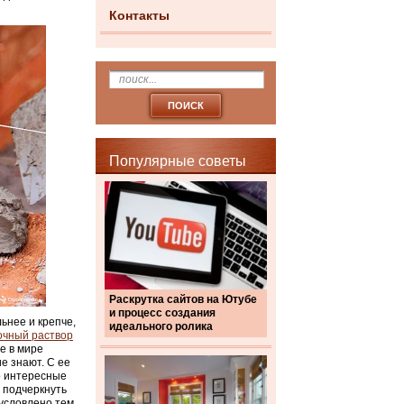
Контакты
Популярные советы
Раскрутка сайтов на Ютубе
и процесс создания
ьнее и крепче,
идеального ролика
очный раствор
е в мире
е знают. С ее
о интересные
 подчеркнуть
условлено тем,