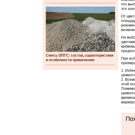
что вып
это зна
От цвет
площади
рекомен
возможн
На выбо
цветами
кремовы
предпоч
Смесь ОПГС: состав, характеристики
При исп
и особенности применения
преимущ
Избеж
цементн
Возмо
этой ос
Помимо 
цементн
времени
маркиро
Пох