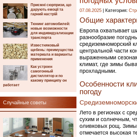
погодных услов
Приємні сюрпризи, що
дарують емоції та
07.08.2025
| Категория:
Стр
гарний настрій
Общие характер
Тюнинг автомобилей:
новые возможности
Европа охватывает ши
для индивидуализации
разнообразие погодны
транспорта
средиземноморский кл
Известняковый
щебень: преимущества
центральной части ко
материала и варианты
выраженными сезонам
применения
климат, где зимы быв
Как устроен
прохладными.
самогонный
дистиллятор и по
какому принципу он
Особенности кли
работает
погоду
Средиземноморски
Случайные советы
Лето в регионах с ср
сухим и солнечным, ч
оливковых рощ. Зимы 
отмечается высокая т