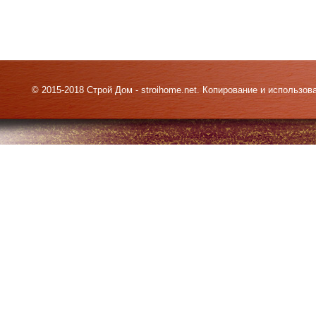
© 2015-2018 Строй Дом - stroihome.net. Копирование и использо