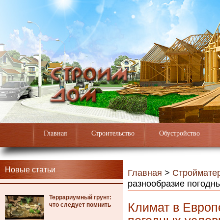
Главная
Строительство
Обустройство
Новые статьи
Главная
>
Строймате
разнообразие погодн
Террариумный грунт:
Климат в Европ
что следует помнить