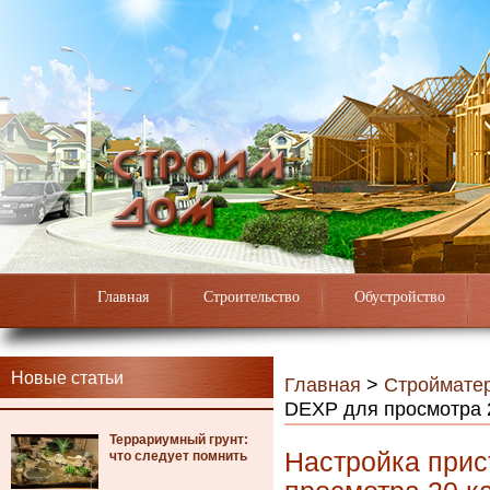
Главная
Строительство
Обустройство
Новые статьи
Главная
>
Строймате
DEXP для просмотра 
Террариумный грунт:
Настройка прис
что следует помнить