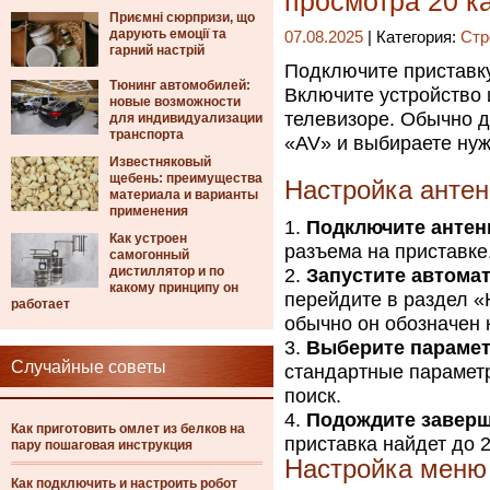
просмотра 20 к
Приємні сюрпризи, що
дарують емоції та
07.08.2025
| Категория:
Стр
гарний настрій
Подключите приставку
Тюнинг автомобилей:
Включите устройство 
новые возможности
телевизоре. Обычно д
для индивидуализации
транспорта
«AV» и выбираете нуж
Известняковый
щебень: преимущества
Настройка антен
материала и варианты
применения
Подключите антен
Как устроен
разъема на приставке
самогонный
дистиллятор и по
Запустите автомат
какому принципу он
перейдите в раздел «
работает
обычно он обозначен к
Выберите парамет
Случайные советы
стандартные параметр
поиск.
Подождите заверш
Как приготовить омлет из белков на
приставка найдет до 2
пару пошаговая инструкция
Настройка меню 
Как подключить и настроить робот