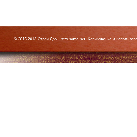
© 2015-2018 Строй Дом - stroihome.net. Копирование и использо