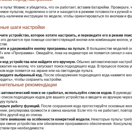
е пульт Мовикс и убедитесь, что он работает, вставив батарейки. Проверьте, 
емое пультом, подключено к сети и находится в режиме готовности к ручной н
есь наличием инструкции по модели, чтобы ориентироваться по кнопкам и ф
ные шаги настройки
ите устройство, которое хотите настроить, и переведите его в режим поис
это делается при помощи соответствующей кнопки или комбинации кнопок, у
стве.
ите и удерживайте кнопку программы на пульте.
В большинстве моделей о
T» или «Программа». Ожидайте, пока на индикаторе не появится сигнал о на
ки.
 код устройства или найдите его вручную.
Обычно автоматическая настрой
ажатия на кнопку, что запускает поиск подходящего кода. В процессе поиска 
ом коде появится на экране или на светодиоде пульта.
вердите выбранный код.
После обнаружения подходящего кода нажмите кно
рдить», чтобы сохранить настройки.
нительные рекомендации
 автоматический поиск не сработал, используйте список кодов.
В руководс
 список подходящих кодов для вашего устройства и вводите их вручную чере
уру пульта.
ерьте работу функций.
После сохранения кода протестируйте основные кноп
ние, регулировка громкости и смена каналов. Если что-то не работает, повто
йте другой код из списка.
тите внимание на особенности конкретной модели.
Некоторые пульты треб
при смене устройства или обновлении программного обеспечения. Консультир
ством при необходимости.