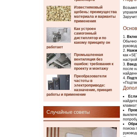
Известняковый
Возьмит
щебень: преимущества
управля
материала и варианты
Заручит
применения
Основ
Как устроен
самогонный
Включ
дистиллятор и по
Обычно 
какому принципу он
руковод
работает
Нажм
Промышленная
как «SE
вентиляция без
настрой
ошибок: требования к
Введи
проекту и монтажу
после н
найденн
Преобразователи
Подт
частоты в
«Подтве
электроприводе:
Допол
назначение, принцип
работы и применение
Если
найдите
клавиат
Пров
Случайные советы
выключе
попробу
Обра
поиска 
руковод