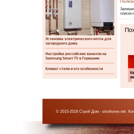
Полез
Запишит
список 
Пох
Установка электрического котла для
загородного дома
Настройка российских каналов на
Samsung Smart TV в Германии
Климат степи и его особенности
Ка
в
© 2015-2018 Строй Дом - stroihome.net. 