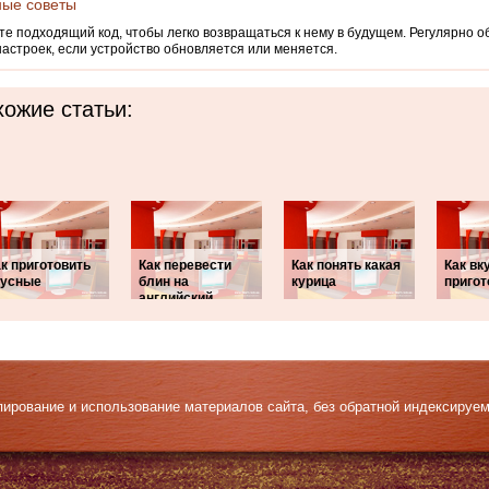
ные советы
е подходящий код, чтобы легко возвращаться к нему в будущем. Регулярно 
настроек, если устройство обновляется или меняется.
ожие статьи:
к приготовить
Как перевести
Как понять какая
Как вк
кусные
блин на
курица
пригот
английский
Копирование и использование материалов сайта, без обратной индексируе