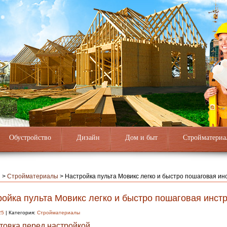
Обустройство
Дизайн
Дом и быт
Стройматериа
я
>
Стройматериалы
>
Настройка пульта Мовикс легко и быстро пошаговая ин
ойка пульта Мовикс легко и быстро пошаговая инст
25
| Категория:
Стройматериалы
товка перед настройкой