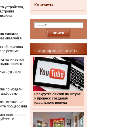
Контакты
что устройство,
астройке.
ункциям.
ка сигнала.
казываемой в
на обозначена
Популярные советы
чале режима
ка начинается
уведомление о
пку «OK» или
тве по модели
з цифровую
Раскрутка сайтов на Ютубе
и процесс создания
ки: включение,
идеального ролика
рите процесс или
уют повторного
уйтесь с