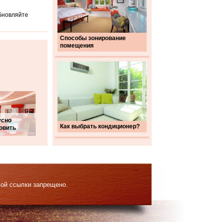
обновляйте
Способы зонирование
помещения
усно
Как выбрать кондиционер?
овить
мой ссылки запрещено.